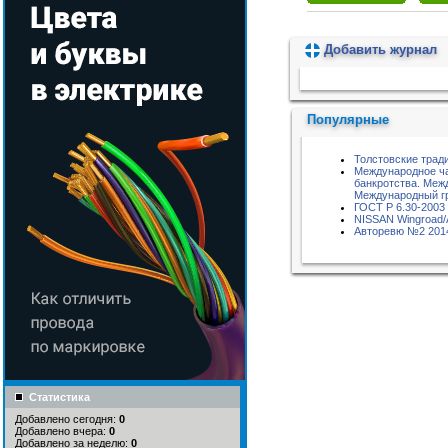
Добавить журнал
Пожалуйста, подождите...
Популярные
Толстовские трад
Международное ча
банкротства. Меж
Международный гр
ГОСТ Р 6.30-2003
NISSAN Wingroad/
Авторевю №2 201
Статистика
Добавлено сегодня:
0
Добавлено вчера:
0
Добавлено за неделю:
0