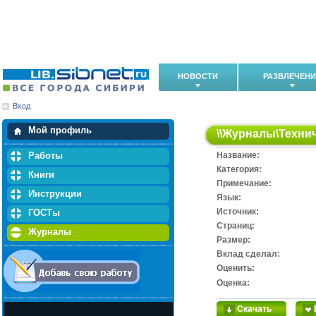
НОВОСТИ
РАЗВЛЕЧЕН
Вход
Мои загрузки
Мои закладки
Мой профиль
\\
Журналы
\
Техни
Работы
Название:
Категория:
Книги
Примечание:
Инструкции
Язык:
Источник:
ГОСТы
Cтраниц:
Журналы
Размер:
Вклад сделал:
Оценить:
Оценка:
Скачать