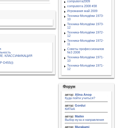
computerra2009
computerra 2008 #38
Игромания май 2009
Техника-Молодёжи 1973-
10
Техника-Молодёжи 1973-
12
Техника-Молодёжи 1972-
12
Техника-Молодёжи 1972-
11
я
Советы профессионалов
льность
№3 2008
Е. КЛАССИФИКАЦИЯ
Техника-Молодёжи 1971-
10
P-D455(i)
Техника-Молодёжи 1971-
12
Форум
автор:
Alina Anop
Куда пойти учиться?
автор:
Gordui
КИПиА
автор:
Matkn
Выбор вуза и направления
автор:
Murakami