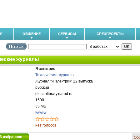
ИЯ
ОБЩЕНИЕ
СЕРВИСЫ
СПЕЦПРОЕКТЫ
ческие журналы
Я электрик
Технические журналы
Журнал "Я электрик" 22 выпуска
русский
electrolibrary.narod.ru
1500
35 МБ
wwww
нет голосов
В избранное
Об