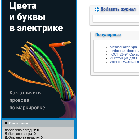
Добавить журнал
Пожалуйста, подождите...
Популярные
Мезозойская эра.
Цифровая фотогр
ГОСТ 21-94 Сахар
Инструкция для O
World of Warcraft 
Статистика
Добавлено сегодня:
0
Добавлено вчера:
0
Добавлено за неделю:
0