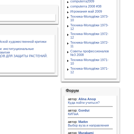
computerra2009
computerra 2008 #38
Игромания май 2009
Техника-Молодёжи 1973-
10
Техника-Молодёжи 1973-
12
Техника-Молодёжи 1972-
12
йской художественной критики
Техника-Молодёжи 1972-
11
и: институциональные
Советы профессионалов
звития
№3 2008
ОВ ДЛЯ ЗАЩИТЫ РАСТЕНИЙ.
Техника-Молодёжи 1971-
10
Техника-Молодёжи 1971-
12
Форум
автор:
Alina Anop
Куда пойти учиться?
автор:
Gordui
КИПиА
автор:
Matkn
Выбор вуза и направления
автор:
Murakami