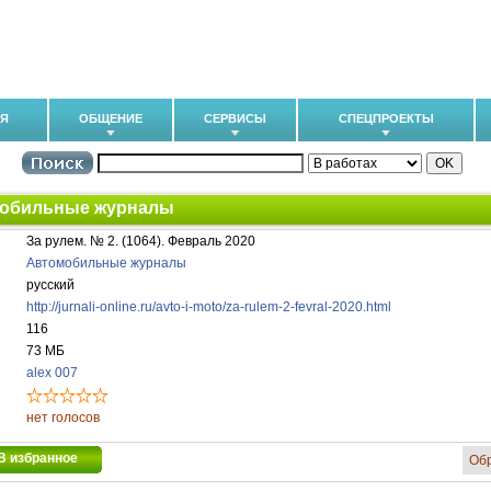
ИЯ
ОБЩЕНИЕ
СЕРВИСЫ
СПЕЦПРОЕКТЫ
обильные журналы
За рулем. № 2. (1064). Февраль 2020
Автомобильные журналы
русский
http://jurnali-online.ru/avto-i-moto/za-rulem-2-fevral-2020.html
116
73 МБ
alex 007
нет голосов
В избранное
Об