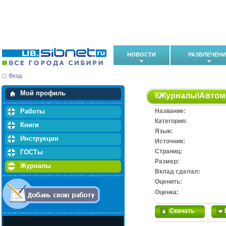
НОВОСТИ
РАЗВЛЕЧЕН
Вход
Мои загрузки
Мои закладки
Мой профиль
\\
Журналы
\
Автом
Работы
Название:
Категория:
Книги
Язык:
Инструкции
Источник:
Cтраниц:
ГОСТы
Размер:
Журналы
Вклад сделал:
Оценить:
Оценка:
Скачать