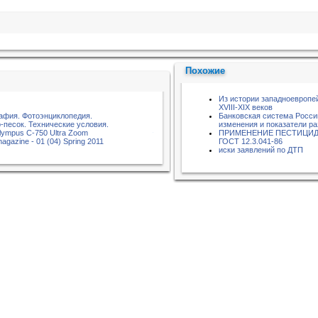
Похожие
Из истории западноевропе
ХVІІІ-ХІХ веков
афия. Фотоэнциклопедия.
Банковская система Росси
-песок. Технические условия.
изменения и показатели ра
lympus C-750 Ultra Zoom
ПРИМЕНЕНИЕ ПЕСТИЦИД
magazine - 01 (04) Spring 2011
ГОСТ 12.3.041-86
иски заявлений по ДТП