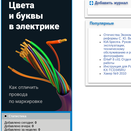
Добавить журнал
Пожалуйста, подождите...
Популярные
Отечества Эконо
реформы С. Ю. В
KIA Spectra. Руко
эксплуатации,
техническому
обслуживанию и р
фотографиях
ЕНиР 8 сб1 Отде
работы
Инструкция для P
KX-TCD345RU
Хакер №9 2010
Статистика
Добавлено сегодня:
0
Добавлено вчера:
0
Добавлено за неделю:
0