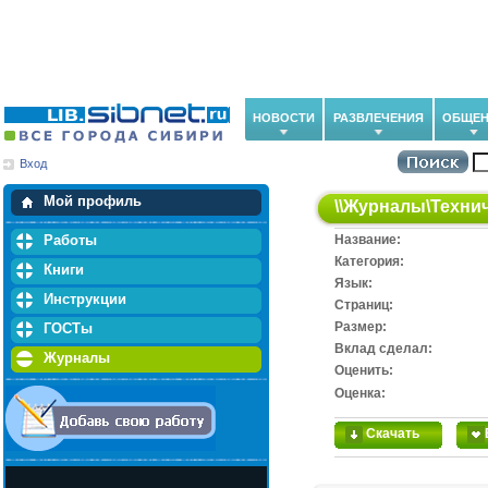
НОВОСТИ
РАЗВЛЕЧЕНИЯ
ОБЩЕН
Вход
Мои загрузки
Мои закладки
Мой профиль
\\
Журналы
\
Техни
Работы
Название:
Категория:
Книги
Язык:
Инструкции
Cтраниц:
Размер:
ГОСТы
Вклад сделал:
Журналы
Оценить:
Оценка:
Скачать