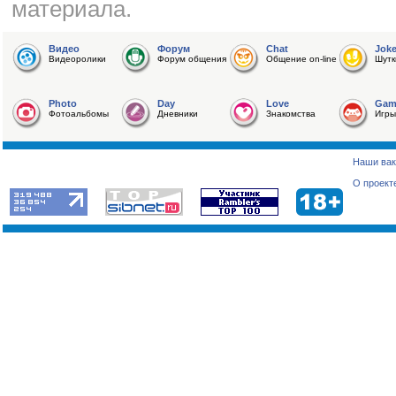
материала.
Видео
Форум
Chat
Jok
Видеоролики
Форум общения
Общение on-line
Шутк
Photo
Day
Love
Gam
Фотоальбомы
Дневники
Знакомства
Игры
Наши вак
О проект