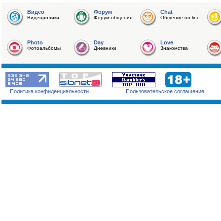
Видео
Форум
Chat
Видеоролики
Форум общения
Общение on-line
Photo
Day
Love
Фотоальбомы
Дневники
Знакомства
Политика конфиденциальности
Пользовательское соглашение