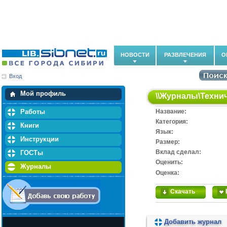
НОВОСТИ
РАЗВЛЕЧЕНИЯ
О
Вход
Мои загрузки
Мои закладки
Мой профиль
\\
Журналы
\
Техни
Работы
Название:
Категория:
Книги
Язык:
Инструкции
Размер:
Вклад сделал:
ГОСТы
Оценить:
Журналы
Оценка:
Скачать
Добавить журнал