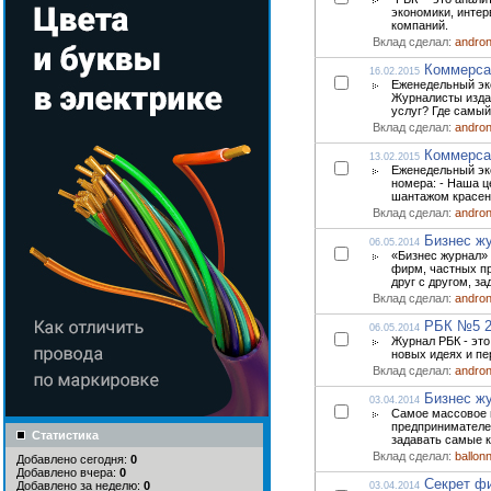
экономики, интер
компаний.
Вклад сделал:
andro
Коммерса
16.02.2015
Еженедельный эко
Журналисты изда
услуг? Где самый
Вклад сделал:
andro
Коммерса
13.02.2015
Еженедельный эко
номера: - Наша ц
шантажом красен.
Вклад сделал:
andro
Бизнес ж
06.05.2014
«Бизнес журнал» 
фирм, частных п
друг с другом, з
Вклад сделал:
andro
РБК №5 2
06.05.2014
Журнал РБК - это
новых идеях и пе
Вклад сделал:
andro
Бизнес ж
03.04.2014
Самое массовое 
предпринимателей
Статистика
задавать самые к
Вклад сделал:
ballon
Добавлено сегодня:
0
Добавлено вчера:
0
Секрет ф
Добавлено за неделю:
0
03.04.2014