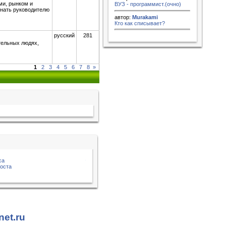
ми, рынком и
ВУЗ - программист.(очно)
знать руководителю
автор:
Murakami
Кто как списывает?
русский
281
тельных людях,
1
2
3
4
5
6
7
8
»
са
роста
net.ru