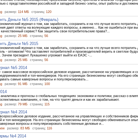
вью с представителями российской и западной бизнес-элиты, опыт работы и достижен
ng
размер:
114 МБ
страниц:
120
нтъ Деньги №5 2015 (Февраль)
номический журнал о том, как заработать, сохранить и на что лучше всего потратить 
ния дают ответы на волнующие каждого вопросы, а именно… Как не ошибиться при вы
 качественный сервис? Как защитить свои потребительские права?...
ng
размер:
25 МБ
страниц:
56
нтъ Деньги №5 2015
номический журнал о том, как заработать, сохранить и на что лучше всего потратить 
ель - оптимизм! Что заставляет потребителей и производителей верить в светлое буду
 Зачем президент Лукашенко угрожает выйти из ЕАЭС -...
ng
размер:
25 МБ
страниц:
56
урнал №5 2014
- самое массовое всероссийское деловое издание, рассчитанное на управляющих и с
редпринимателей и топ-менеджеров. На его страницах бизнесмены могут свободно об
адавать самые каверзные вопросы и популяризировать...
ng
размер:
91 МБ
страниц:
100
014
 аналитика и прогнозы о глобальных тенденциях экономики и политики, рассказ о влия
рспективных компаниях, о том, на что тратят деньги и как их зарабатывают.
ng
размер:
79 МБ
страниц:
115
урнал №4 2014
всероссийское деловое издание, рассчитанное на управляющих и собственников фир
 и топ-менеджеров. На его страницах бизнесмены могут свободно обмениваться опыт
аверзные вопросы и популяризировать собственные деловые и...
new
размер:
83 МБ
страниц:
116
ирмы №4 2014