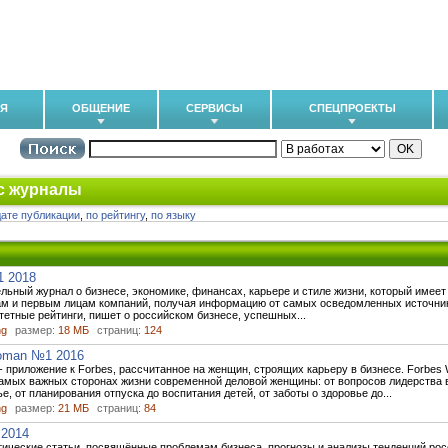
ИЯ
ОБЩЕНИЕ
СЕРВИСЫ
СПЕЦПРОЕКТЫ
с журналы
дате публикации
,
по рейтингу
,
по языку
1 2018
ельный журнал о бизнесе, экономике, финансах, карьере и стиле жизни, который имее
кам и первым лицам компаний, получая информацию от самых осведомленных источни
тетные рейтинги, пишет о российском бизнесе, успешных...
ng
размер:
18 МБ
страниц:
124
oman №1 2016
 приложение к Forbes, рассчитанное на женщин, строящих карьеру в бизнесе. Forbe
амых важных сторонах жизни современной деловой женщины: от вопросов лидерства в
е, от планирования отпуска до воспитания детей, от заботы о здоровье до...
ng
размер:
21 МБ
страниц:
84
2014
итические статьи, посвящённые проблемам бизнеса, прогнозы и анализы тенденций ро