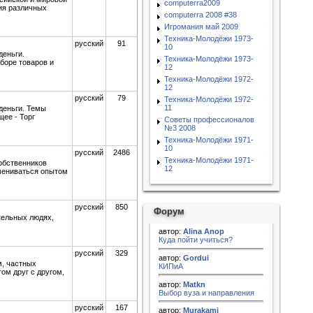
computerra2009
ия различных
computerra 2008 #38
Игромания май 2009
Техника-Молодёжи 1973-
русский
91
10
деньги.
Техника-Молодёжи 1973-
боре товаров и
12
Техника-Молодёжи 1972-
12
русский
79
Техника-Молодёжи 1972-
11
деньги. Темы
щее - Торг
Советы профессионалов
№3 2008
Техника-Молодёжи 1971-
10
русский
2486
Техника-Молодёжи 1971-
обственников
12
мениваться опытом
русский
850
Форум
тельных людях,
автор:
Alina Anop
Куда пойти учиться?
русский
329
автор:
Gordui
м, частных
КИПиА
ом друг с другом,
автор:
Matkn
Выбор вуза и направления
русский
167
автор:
Murakami