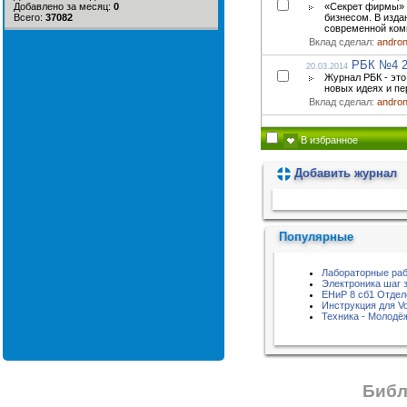
Добавлено за месяц:
0
«Секрет фирмы» -
Всего:
37082
бизнесом. В изда
современной комп
Вклад сделал:
andro
РБК №4 2
20.03.2014
Журнал РБК - это
новых идеях и пе
Вклад сделал:
andro
В избранное
Добавить журнал
Пожалуйста, подождите...
Популярные
Лабораторные раб
Электроника шаг 
ЕНиР 8 сб1 Отде
Инструкция для Vo
Техника - Молодёж
Библ