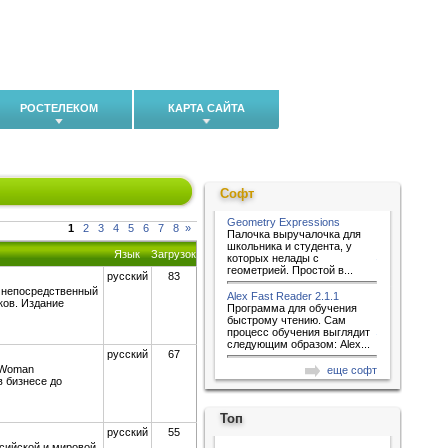
РОСТЕЛЕКОМ
КАРТА САЙТА
Софт
Geometry Expressions
1
2
3
4
5
6
7
8
»
Палочка выручалочка для
школьника и студента, у
Язык
Загрузок
которых нелады с
геометрией. Простой в...
русский
83
т непосредственный
Alex Fast Reader 2.1.1
ков. Издание
Программа для обучения
быстрому чтению. Сам
процесс обучения выглядит
следующим образом: Alex...
русский
67
s Woman
еще софт
 бизнесе до
Топ
русский
55
ссийской и мировой