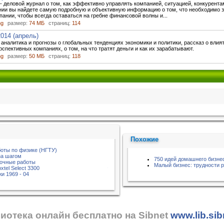
 деловой журнал о том, как эффективно управлять компанией, ситуацией, конкурента
нии вы найдете самую подробную и объективную информацию о том, что необходимо 
ании, чтобы всегда оставаться на гребне финансовой волны и...
ng
размер:
74 МБ
страниц:
114
014 (апрель)
 аналитика и прогнозы о глобальных тенденциях экономики и политики, рассказ о влия
рспективных компаниях, о том, на что тратят деньги и как их зарабатывают.
ng
размер:
50 МБ
страниц:
118
Похожие
оты по физике (НГТУ)
за шагом
750 идей домашнего бизне
лочные работы
Малый бизнес: трудности 
xtel Select 3300
и 1969 - 04
иотека онлайн бесплатно на Sibnet
www.lib.sib