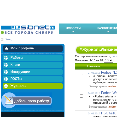
НОВОСТИ
РАЗВЛЕЧЕН
Вход
Мои загрузки
Мои закладки
Мой профиль
\\
Журналы
\
Бизне
Сортировка по названию
,
по 
Работы
Показаны: 1-10 из 78
Книги
Название
Инструкции
Forbes №
27.03.2018
«Forbes» - влият
ГОСТы
доступ к полити
публикует автори
Журналы
Вклад сделал:
andro
Forbes W
14.03.2016
«Forbes Woman» -
рассказывает о с
отношений в семь
Вклад сделал:
andro
РБК №10 
24.02.2015
"РБК" - это анал