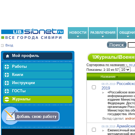
НОВОСТИ
РАЗВЛЕЧЕНИЯ
ОБЩЕНИ
Вход
Мои загрузки
Мои закладки
Мой профиль
\\
Журналы
\
Военн
Сортировка по названию
,
по 
Работы
Показаны: 1-10 из 57
Книги
Название
Инструкции
Российск
08.05.2019
2019
ГОСТы
«Российское вое
информационно-а
Журналы
издание Министе
Федерации. Дост
организации Рос
Министерства обо
государства. Инт
Вклад сделал:
andro
Армейски
09.08.2016
Ежемесячный вое
методический жур