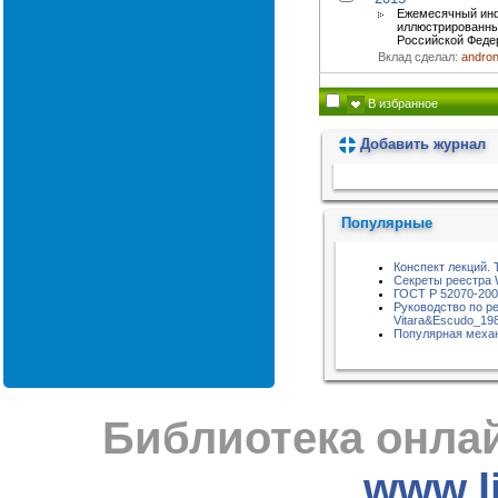
Ежемесячный ин
иллюстрированны
Российской Феде
Вклад сделал:
andro
В избранное
Добавить журнал
Пожалуйста, подождите...
Популярные
Конспект лекций. 
Секреты реестра 
ГОСТ Р 52070-20
Руководство по р
Vitara&Escudo_198
Популярная меха
Библиотека онлай
www.li