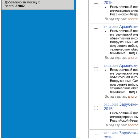
Добавлено за месяц:
0
2015
Всего:
37082
Ежемесячный ин
иллюстрированны
Российской Феде
Вклад сделал:
andro
Армейски
12.04.2016
Ежемесячный вое
методический жур
объективная инф
Вооруженных Сил
подготовке войск,
техническом обе
внимания – виды 
Вклад сделал:
andro
Армейски
12.04.2016
Ежемесячный вое
методический жур
объективная инф
Вооруженных Сил
подготовке войск,
техническом обе
внимания – виды 
Вклад сделал:
andro
Зарубежн
20.01.2016
2015
Ежемесячный ин
иллюстрированны
Российской Феде
Вклад сделал:
andro
Зарубежн
20.01.2016
2015