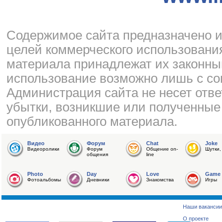
Cодержимое сайта предназначено и
целей коммерческого использования
материала принадлежат их законны
использование возможно лишь с со
Администрация сайта не несет отве
убытки, возникшие или полученные
опубликованного материала.
Видео
Форум
Chat
Joke
Видеоролики
Форум
Общение on-
Шутки,
общения
line
Photo
Day
Love
Game
Фотоальбомы
Дневники
Знакомства
Игры
Наши вакансии
О проекте