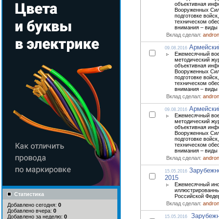
объективная инф
Вооруженных Сил
подготовке войск,
техническом обе
внимания – виды 
Вклад сделал:
andro
Армейски
09.08.2016
Ежемесячный вое
методический жур
объективная инф
Вооруженных Сил
подготовке войск,
техническом обе
внимания – виды 
Вклад сделал:
andro
Армейски
09.08.2016
Ежемесячный вое
методический жур
объективная инф
Вооруженных Сил
подготовке войск,
техническом обе
внимания – виды 
Вклад сделал:
andro
Зарубежн
15.05.2016
2015
Ежемесячный ин
иллюстрированны
Статистика
Российской Феде
Вклад сделал:
andro
Добавлено сегодня:
0
Добавлено вчера:
0
Зарубежн
Добавлено за неделю:
0
15.05.2016