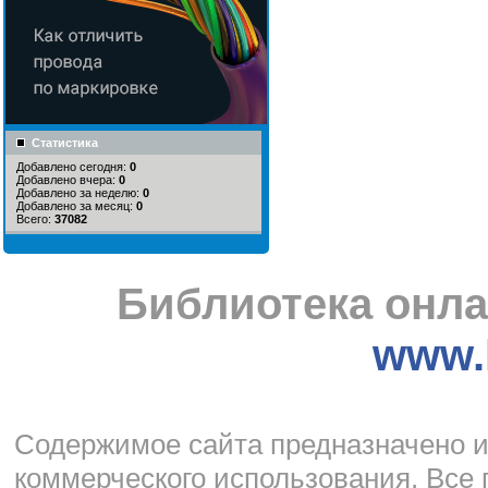
Статистика
Добавлено сегодня:
0
Добавлено вчера:
0
Добавлено за неделю:
0
Добавлено за месяц:
0
Всего:
37082
Библиотека онла
www.l
Cодержимое сайта предназначено и
коммерческого использования. Все 