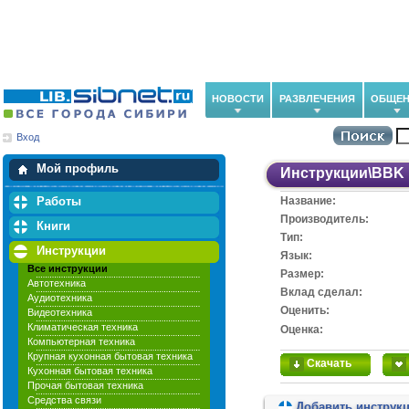
НОВОСТИ
РАЗВЛЕЧЕНИЯ
ОБЩЕН
Вход
Мои загрузки
Мои закладки
Мой профиль
Инструкции
\
BBK
Работы
Название:
Производитель:
Книги
Тип:
Инструкции
Язык:
Все инструкции
Размер:
Автотехника
Вклад сделал:
Аудиотехника
Оценить:
Видеотехника
Климатическая техника
Оценка:
Компьютерная техника
Крупная кухонная бытовая техника
Скачать
Кухонная бытовая техника
Прочая бытовая техника
Средства связи
Добавить инструк