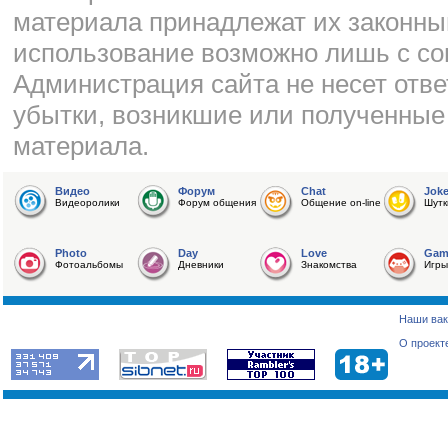
материала принадлежат их законны
использование возможно лишь с со
Администрация сайта не несет отве
убытки, возникшие или полученные
материала.
Видео
Форум
Chat
Jok
Видеоролики
Форум общения
Общение on-line
Шутк
Photo
Day
Love
Gam
Фотоальбомы
Дневники
Знакомства
Игры
Наши вак
О проект