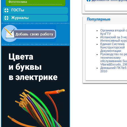
Фототехника
Пожалуйста, подождите...
ГОСТы
Журналы
Популярные
Органика второй 
КузГТУ
Испанский за 3 не
Интенсивный курс
Единая Система
Конструкторской
Документации
Руководство по р
техническому
обслуживанию Suz
Vitara&Escudo_198
Домашний ПК №5 
2010