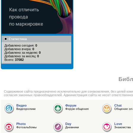
Статистика
Добавлено сегодня:
0
Добавлено вчера:
0
Добавлено за неделю:
0
Добавлено за месяц:
0
Всего:
37082
Библ
Cодержимое сайта предназначено исключительно для ознакомления, без целей ком
согласия законных правообладателей. Администрация сайта не несет ответственно
Видео
Форум
Chat
Видеоролики
Форум общения
Общение on-
Photo
Day
Love
Фотоальбомы
Дневники
Знакомства