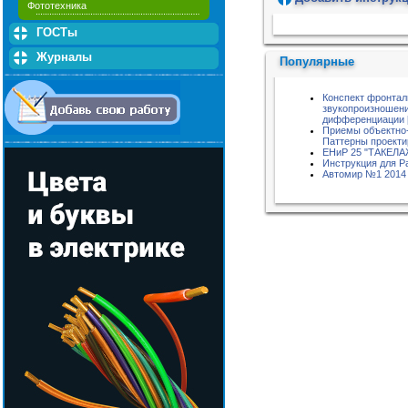
Фототехника
Пожалуйста, подождите...
ГОСТы
Журналы
Популярные
Конспект фронтал
звукопроизношени
дифференциации [Р
Приемы объектно-
Паттерны проекти
ЕНиР 25 "ТАКЕЛ
Инструкция для 
Автомир №1 2014