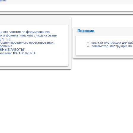
Похожие
ьного занятия по формированию
я и фонематического слуха на этапе
] - [Л]
ориентированного проектирования.
краткая инструкция для ра
рования
Компьютер: инструкция по
АЖНЫЕ РАБОТЫ"
Panasonic KX-TG1075RU