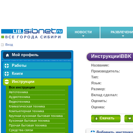
НОВОСТИ
РАЗВЛЕЧЕН
Вход
Мои загрузки
Мои закладки
Мой профиль
Инструкции
\
BBK
Работы
Название:
Производитель:
Книги
Тип:
Инструкции
Язык:
Все инструкции
Размер:
Автотехника
Вклад сделал:
Аудиотехника
Оценить:
Видеотехника
Климатическая техника
Оценка:
Компьютерная техника
Крупная кухонная бытовая техника
Скачать
Кухонная бытовая техника
Прочая бытовая техника
Средства связи
Добавить инструк