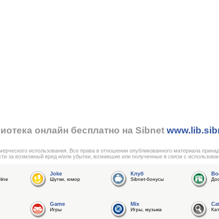
иотека онлайн бесплатно на Sibnet
www.lib.sib
мерческого использования. Все права в отношении опубликованного материала прина
сти за возможный вред и/или убытки, возникшие или полученные в связи с использова
Joke
Клуб
Bo
line
Шутки, юмор
Sibnet-бонусы
До
Game
Mix
Ca
Игры
Игры, музыка
Ка