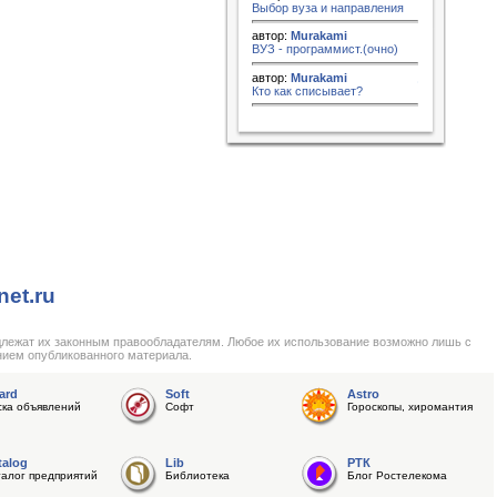
Выбор вуза и направления
автор:
Murakami
ВУЗ - программист.(очно)
автор:
Murakami
Кто как списывает?
net.ru
длежат их законным правообладателям. Любое их использование возможно лишь с
нием опубликованного материала.
ard
Soft
Astro
ска объявлений
Софт
Гороскопы, хиромантия
talog
Lib
РТК
талог предприятий
Библиотека
Блог Ростелекома