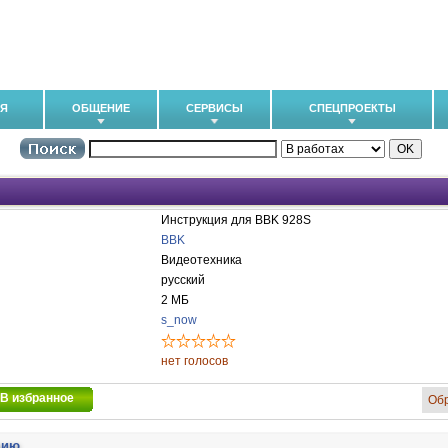
ИЯ
ОБЩЕНИЕ
СЕРВИСЫ
СПЕЦПРОЕКТЫ
Инструкция для BBK 928S
BBK
Видеотехника
русский
2 МБ
s_now
нет голосов
В избранное
Об
цию