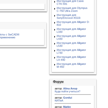
Инструкция для Casio
CTK-591
Инструкция для Olympus
C-750 Ultra Zoom
Инструкция для
SonyEricsson K510i
Инструкция для Alligator D-
810
Инструкция для Alligator
L330
боты с SwCADIII
Инструкция для Alligator
 применению
L430
Инструкция для Alligator
L530
Инструкция для Alligator
L730
Инструкция для Alligator
LX-440
Инструкция для Alligator
M-450
Форум
автор:
Alina Anop
Куда пойти учиться?
автор:
Gordui
КИПиА
автор:
Matkn