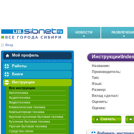
НОВОСТИ
РАЗВЛЕЧЕН
Вход
Мои загрузки
Мои закладки
Мой профиль
Инструкции
\
Indes
Работы
Название:
Производитель:
Книги
Тип:
Инструкции
Язык:
Все инструкции
Размер:
Автотехника
Вклад сделал:
Аудиотехника
Оценить:
Видеотехника
Климатическая техника
Оценка:
Компьютерная техника
Крупная кухонная бытовая техника
Скачать
Кухонная бытовая техника
Прочая бытовая техника
Средства связи
Добавить инструк