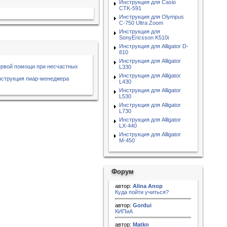
Инструкция для Casio
CTK-591
Инструкция для Olympus
C-750 Ultra Zoom
Инструкция для
SonyEricsson K510i
Инструкция для Alligator D-
810
Инструкция для Alligator
ервой помощи при несчастных
L330
Инструкция для Alligator
нструкция пиар-менеджера
L430
Инструкция для Alligator
L530
Инструкция для Alligator
L730
Инструкция для Alligator
LX-440
Инструкция для Alligator
M-450
Форум
автор:
Alina Anop
Куда пойти учиться?
автор:
Gordui
КИПиА
автор:
Matkn