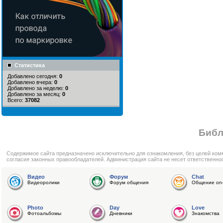
Статистика
Добавлено сегодня:
0
Добавлено вчера:
0
Добавлено за неделю:
0
Добавлено за месяц:
0
Всего:
37082
Библ
Cодержимое сайта предназначено исключительно для ознакомления, без целей ком
согласия законных правообладателей. Администрация сайта не несет ответственно
Видео
Форум
Chat
Видеоролики
Форум общения
Общение on-
Photo
Day
Love
Фотоальбомы
Дневники
Знакомства