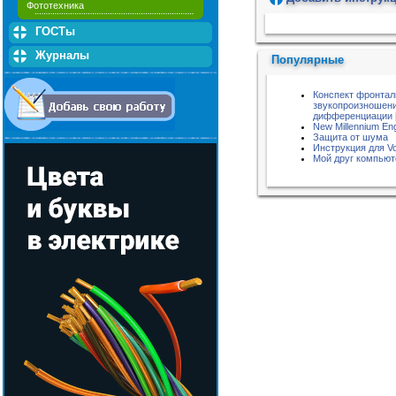
Фототехника
Пожалуйста, подождите...
ГОСТы
Журналы
Популярные
Конспект фронтал
звукопроизношени
дифференциации [Р
New Millennium Eng
Защита от шума
Инструкция для Vo
Мой друг компью