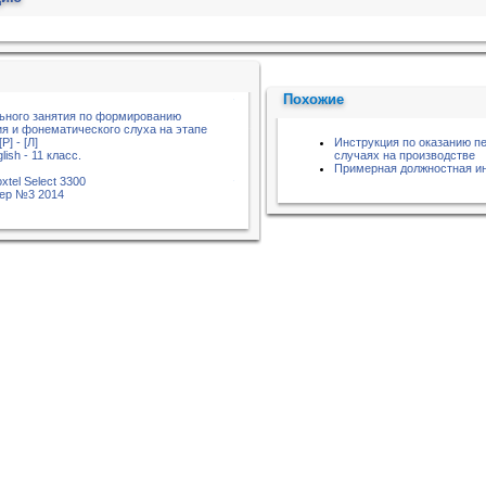
Похожие
ьного занятия по формированию
я и фонематического слуха на этапе
] - [Л]
Инструкция по оказанию п
lish - 11 класс.
случаях на производстве
Примерная должностная и
xtel Select 3300
тер №3 2014