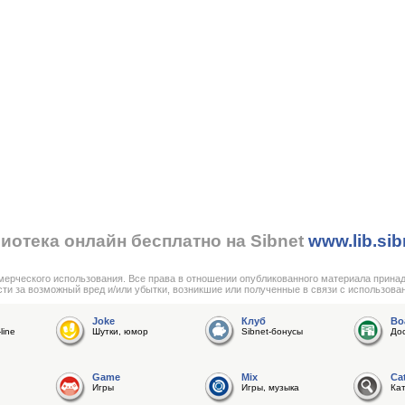
иотека онлайн бесплатно на Sibnet
www.lib.sib
мерческого использования. Все права в отношении опубликованного материала прина
сти за возможный вред и/или убытки, возникшие или полученные в связи с использова
Joke
Клуб
Bo
line
Шутки, юмор
Sibnet-бонусы
До
Game
Mix
Ca
Игры
Игры, музыка
Ка