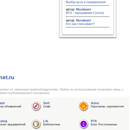
Выбор вуза и направления
автор:
Murakami
ВУЗ - программист.(очно)
автор:
Murakami
Кто как списывает?
net.ru
длежат их законным правообладателям. Любое их использование возможно лишь с
нием опубликованного материала.
ard
Soft
Astro
ска объявлений
Софт
Гороскопы, хиромантия
talog
Lib
РТК
талог предприятий
Библиотека
Блог Ростелекома