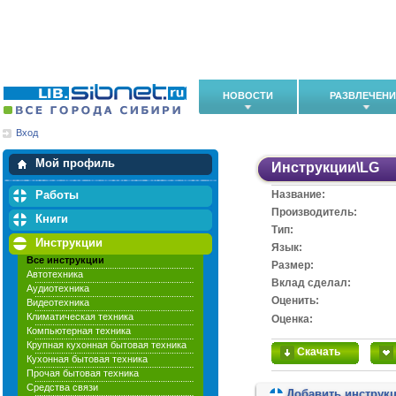
НОВОСТИ
РАЗВЛЕЧЕН
Вход
Мои загрузки
Мои закладки
Мой профиль
Инструкции
\
LG
Работы
Название:
Производитель:
Книги
Тип:
Инструкции
Язык:
Все инструкции
Размер:
Автотехника
Вклад сделал:
Аудиотехника
Оценить:
Видеотехника
Климатическая техника
Оценка:
Компьютерная техника
Крупная кухонная бытовая техника
Скачать
Кухонная бытовая техника
Прочая бытовая техника
Средства связи
Добавить инструк