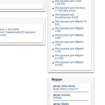
Инструкция для Casio
CTK-591
Инструкция для Olympus
C-750 Ultra Zoom
Инструкция для
SonyEricsson K510i
Инструкция для Alligator D-
810
Инструкция для Alligator
боты с SwCADIII
L330
хот Ламанчский (El ingenioso
ancha)
Инструкция для Alligator
L430
Инструкция для Alligator
L530
Инструкция для Alligator
L730
Инструкция для Alligator
LX-440
Инструкция для Alligator
M-450
Форум
автор:
Alina Anop
Куда пойти учиться?
автор:
Gordui
КИПиА
автор:
Matkn