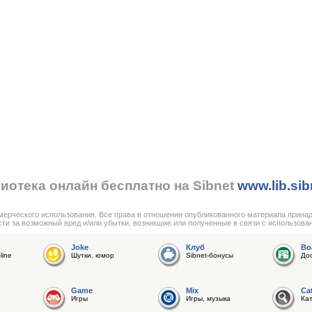
иотека онлайн бесплатно на Sibnet
www.lib.sib
мерческого использования. Все права в отношении опубликованного материала прина
сти за возможный вред и/или убытки, возникшие или полученные в связи с использова
Joke
Клуб
Bo
line
Шутки, юмор
Sibnet-бонусы
До
Game
Mix
Ca
Игры
Игры, музыка
Ка