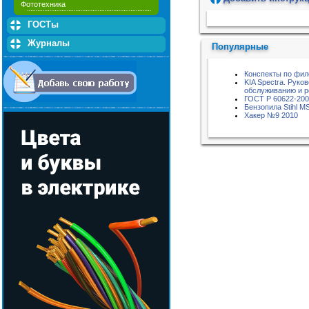
Фототехника
Пожалуйста, подождите...
ГОСТы
Журналы
Популярные
Конспекты по фи
KIA Spectra. Руко
обслуживанию и р
ГОСТ Р 60622-20
Бензопила Stihl M
Хакер №9 2010