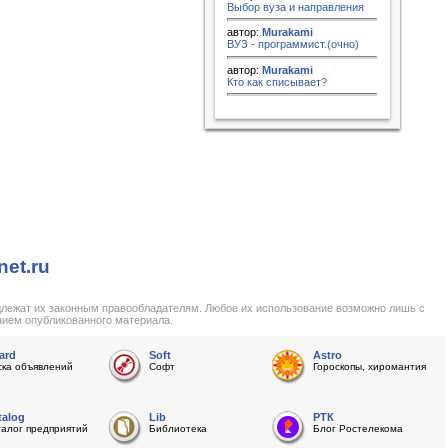
Выбор вуза и направления
автор:
Murakami
ВУЗ - программист.(очно)
автор:
Murakami
Кто как списывает?
net.ru
длежат их законным правообладателям. Любое их использование возможно лишь с
нием опубликованного материала.
ard
Soft
Astro
ска объявлений
Софт
Гороскопы, хиромантия
talog
Lib
РТК
талог предприятий
Библиотека
Блог Ростелекома