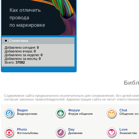
Статистика
Добавлено сегодня:
0
Добавлено вчера:
0
Добавлено за неделю:
0
Добавлено за месяц:
0
Всего:
37082
Библ
Cодержимое сайта предназначено исключительно для ознакомления, без целей ком
согласия законных правообладателей. Администрация сайта не несет ответственно
Видео
Форум
Chat
Видеоролики
Форум общения
Общение on-
Photo
Day
Love
Фотоальбомы
Дневники
Знакомства