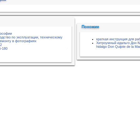
Похожие
лософии
водство по эксплуатации, техническому
краткая инструкция для ра
емонту в фотографиях
Хитроумный идальго Дон Ки
02
hidalgo Don Quijote de la M
S-180