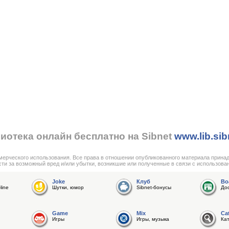
иотека онлайн бесплатно на Sibnet
www.lib.sib
мерческого использования. Все права в отношении опубликованного материала прина
сти за возможный вред и/или убытки, возникшие или полученные в связи с использова
Joke
Клуб
Bo
line
Шутки, юмор
Sibnet-бонусы
До
Game
Mix
Ca
Игры
Игры, музыка
Ка