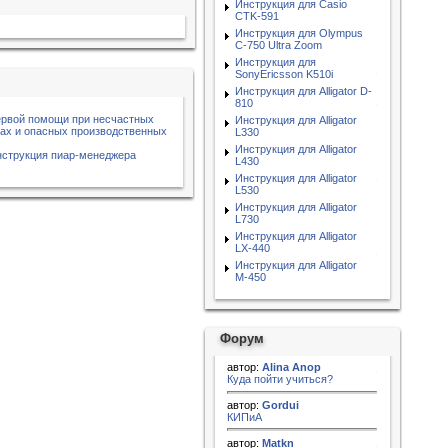
Инструкция для Casio
CTK-591
Инструкция для Olympus
C-750 Ultra Zoom
Инструкция для
SonyEricsson K510i
Инструкция для Alligator D-
810
ервой помощи при несчастных
Инструкция для Alligator
ках и опасных производственных
L330
Инструкция для Alligator
нструкция пиар-менеджера
L430
Инструкция для Alligator
L530
Инструкция для Alligator
L730
Инструкция для Alligator
LX-440
Инструкция для Alligator
M-450
Форум
автор:
Alina Anop
Куда пойти учиться?
автор:
Gordui
КИПиА
автор:
Matkn