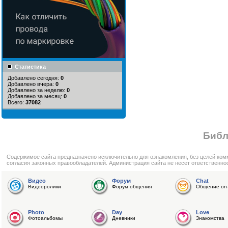
Статистика
Добавлено сегодня:
0
Добавлено вчера:
0
Добавлено за неделю:
0
Добавлено за месяц:
0
Всего:
37082
Библ
Cодержимое сайта предназначено исключительно для ознакомления, без целей ком
согласия законных правообладателей. Администрация сайта не несет ответственно
Видео
Форум
Chat
Видеоролики
Форум общения
Общение on-
Photo
Day
Love
Фотоальбомы
Дневники
Знакомства