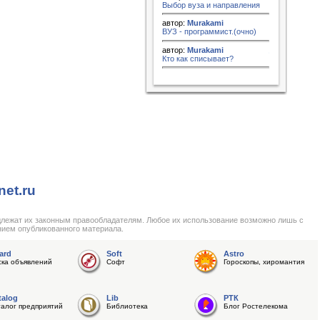
Выбор вуза и направления
автор:
Murakami
ВУЗ - программист.(очно)
автор:
Murakami
Кто как списывает?
net.ru
длежат их законным правообладателям. Любое их использование возможно лишь с
нием опубликованного материала.
ard
Soft
Astro
ска объявлений
Софт
Гороскопы, хиромантия
talog
Lib
РТК
талог предприятий
Библиотека
Блог Ростелекома