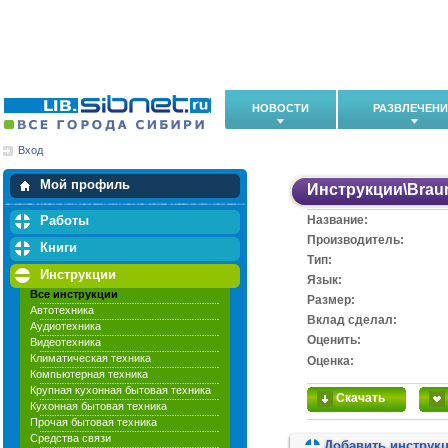
НОВОСТИ
РАЗВЛЕЧЕН
Вход
Мои загрузки
Мои закладки
Мой профиль
Инструкции
\
Brau
Работы
Название:
Производитель:
Книги
Тип:
Инструкции
Язык:
Все инструкции
Размер:
Автотехника
Вклад сделал:
Аудиотехника
Оценить:
Видеотехника
Климатическая техника
Оценка:
Компьютерная техника
Крупная кухонная бытовая техника
Скачать
Кухонная бытовая техника
Прочая бытовая техника
Средства связи
Добавить инструк