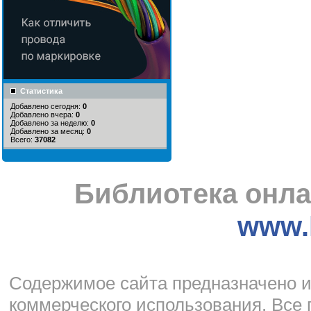
Статистика
Добавлено сегодня:
0
Добавлено вчера:
0
Добавлено за неделю:
0
Добавлено за месяц:
0
Всего:
37082
Библиотека онла
www.l
Cодержимое сайта предназначено и
коммерческого использования. Все 