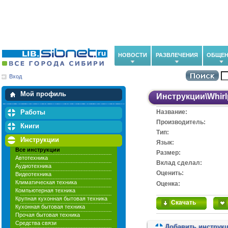
НОВОСТИ
РАЗВЛЕЧЕНИЯ
ОБЩЕН
Вход
Мои загрузки
Мои закладки
Мой профиль
Инструкции
\
Whirl
Работы
Название:
Производитель:
Книги
Тип:
Инструкции
Язык:
Все инструкции
Размер:
Автотехника
Вклад сделал:
Аудиотехника
Оценить:
Видеотехника
Климатическая техника
Оценка:
Компьютерная техника
Крупная кухонная бытовая техника
Скачать
Кухонная бытовая техника
Прочая бытовая техника
Средства связи
Добавить инструк