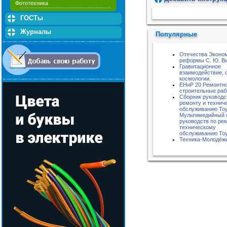
Фототехника
Пожалуйста, подождите...
ГОСТы
Журналы
Популярные
Отечества Эконо
реформы С. Ю. В
Гравитационное
взаимодействие, 
космологии.
ЕНиР 20 Ремонтн
строительные ра
Сборник руководс
ремонту и технич
обслуживанию Toyo
Мультимедийный 
руководств по ре
техническому
обслуживанию Toyo
Техника-Молодёжи