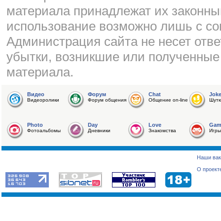
материала принадлежат их законны
использование возможно лишь с со
Администрация сайта не несет отве
убытки, возникшие или полученные
материала.
Видео
Форум
Chat
Jok
Видеоролики
Форум общения
Общение on-line
Шутк
Photo
Day
Love
Gam
Фотоальбомы
Дневники
Знакомства
Игры
Наши вак
О проект