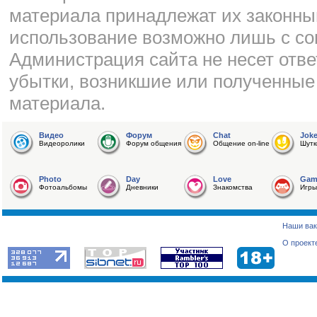
материала принадлежат их законны
использование возможно лишь с со
Администрация сайта не несет отве
убытки, возникшие или полученные
материала.
Видео
Форум
Chat
Jok
Видеоролики
Форум общения
Общение on-line
Шутк
Photo
Day
Love
Gam
Фотоальбомы
Дневники
Знакомства
Игры
Наши вак
О проект