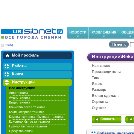
НОВОСТИ
РАЗВЛЕЧЕНИЯ
ОБЩЕН
Вход
Мои загрузки
Мои закладки
Мой профиль
Инструкции
\
Rek
Работы
Название:
Производитель:
Книги
Тип:
Инструкции
Язык:
Все инструкции
Размер:
Автотехника
Вклад сделал:
Аудиотехника
Оценить:
Видеотехника
Климатическая техника
Оценка:
Компьютерная техника
Крупная кухонная бытовая техника
Скачать
Кухонная бытовая техника
Прочая бытовая техника
Средства связи
Добавить инструк