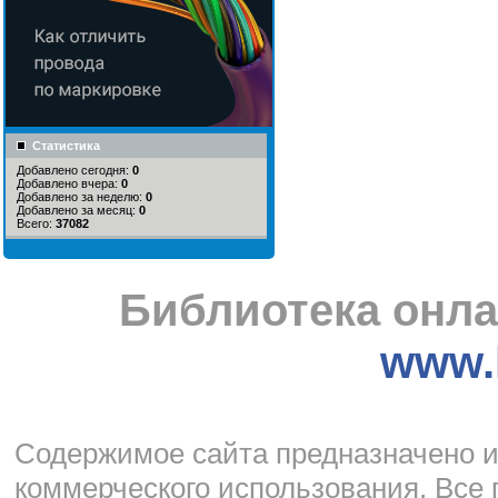
Статистика
Добавлено сегодня:
0
Добавлено вчера:
0
Добавлено за неделю:
0
Добавлено за месяц:
0
Всего:
37082
Библиотека онла
www.l
Cодержимое сайта предназначено и
коммерческого использования. Все 