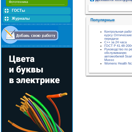
Фототехника
Пожалуйста, подождите...
ГОСТы
Журналы
Популярные
Контрольная рабо
курсу Оптические
передачи
C++ за 24 часа
ГОСТ Р 41.48-200
Руководство по р
обслуживанию
автомобилей Ssa
Musso
Womens Health №