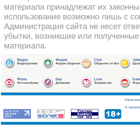
материала принадлежат их законны
использование возможно лишь с со
Администрация сайта не несет отве
убытки, возникшие или полученные
материала.
Видео
Форум
Chat
Jok
Видеоролики
Форум общения
Общение on-line
Шутк
Photo
Day
Love
Gam
Фотоальбомы
Дневники
Знакомства
Игры
Наши вак
О проект