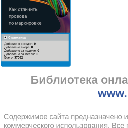
Статистика
Добавлено сегодня:
0
Добавлено вчера:
0
Добавлено за неделю:
0
Добавлено за месяц:
0
Всего:
37082
Библиотека онла
www.l
Cодержимое сайта предназначено и
коммерческого использования. Все 