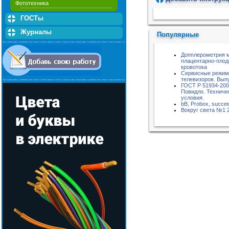
Фототехника
Пожалуйста, подождите...
ГОСТы
Журналы
Популярные
Допплерометрия 
плацентарно-плод
кровотока
Сервисные режи
телевизоров. Вып
ГОСТ Р 51934-20
Повидло. Техниче
условия.
bB, Probox, succe
Вокруг света №1 