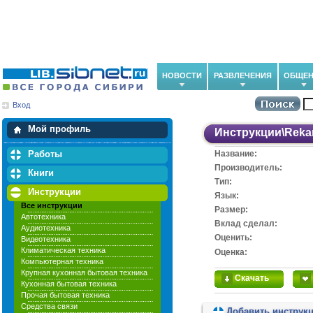
НОВОСТИ
РАЗВЛЕЧЕНИЯ
ОБЩЕН
Вход
Мои загрузки
Мои закладки
Мой профиль
Инструкции
\
Rek
Работы
Название:
Производитель:
Книги
Тип:
Инструкции
Язык:
Все инструкции
Размер:
Автотехника
Вклад сделал:
Аудиотехника
Оценить:
Видеотехника
Климатическая техника
Оценка:
Компьютерная техника
Крупная кухонная бытовая техника
Скачать
Кухонная бытовая техника
Прочая бытовая техника
Средства связи
Добавить инструк