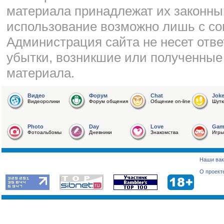
материала принадлежат их законны
использование возможно лишь с со
Администрация сайта не несет отве
убытки, возникшие или полученные
материала.
Видео
Форум
Chat
Jok
Видеоролики
Форум общения
Общение on-line
Шутк
Photo
Day
Love
Gam
Фотоальбомы
Дневники
Знакомства
Игры
Наши вак
О проект