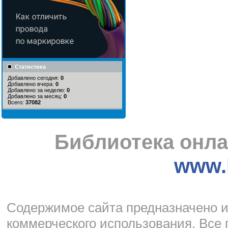
Статистика
Добавлено сегодня:
0
Добавлено вчера:
0
Добавлено за неделю:
0
Добавлено за месяц:
0
Всего:
37082
Библиотека онла
www.l
Cодержимое сайта предназначено и
коммерческого использования. Все 