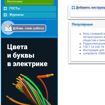
Фототехника
Добавить инструк
ГОСТы
Пожалуйста, подождите...
Журналы
Популярные
Роль словарей и
литературного я
общества и лич
Радиоэлектрони
ГОСТ 19.106-78
Инструкция для
computerra 2008