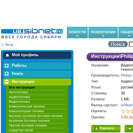
НОВОСТИ
РАЗВЛЕЧЕНИЯ
ОБЩЕН
Вход
Мои загрузки
Мои закладки
Мой профиль
Инструкции
\
Phili
Работы
Название:
Видеоп
технол
Книги
Производитель:
Philips
Инструкции
Тип:
Аудиот
Язык:
русски
Все инструкции
Автотехника
Cтраниц:
38
Аудиотехника
Размер:
1 МБ
Видеотехника
Вклад сделал:
lordkar
Климатическая техника
Оценить:
Компьютерная техника
Крупная кухонная бытовая техника
Оценка:
5.00 (г
Кухонная бытовая техника
Прочая бытовая техника
Скачать
Средства связи