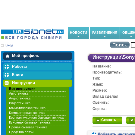
НОВОСТИ
РАЗВЛЕЧЕНИЯ
ОБЩЕН
Вход
Мои загрузки
Мои закладки
Мой профиль
Инструкции
\
Sony
Работы
Название:
Производитель:
Книги
Тип:
Инструкции
Язык:
Все инструкции
Размер:
Автотехника
Вклад сделал:
Аудиотехника
Оценить:
Видеотехника
Климатическая техника
Оценка:
Компьютерная техника
Крупная кухонная бытовая техника
Скачать
Кухонная бытовая техника
Прочая бытовая техника
Средства связи
Добавить инструк