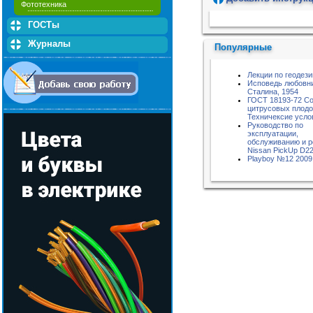
Фототехника
Пожалуйста, подождите...
ГОСТы
Журналы
Популярные
Лекции по геодези
Исповедь любовн
Сталина, 1954
ГОСТ 18193-72 Со
цитрусовых плодо
Техничексие усло
Руководство по
эксплуатации,
обслуживанию и 
Nissan PickUp D2
Playboy №12 2009