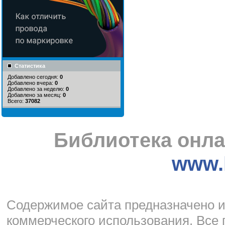
Статистика
Добавлено сегодня:
0
Добавлено вчера:
0
Добавлено за неделю:
0
Добавлено за месяц:
0
Всего:
37082
Библиотека онла
www.l
Cодержимое сайта предназначено и
коммерческого использования. Все 