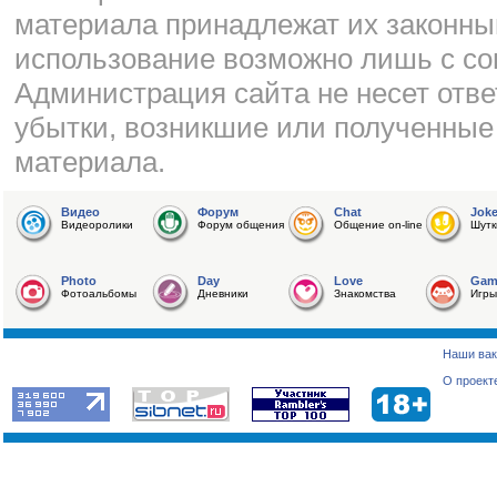
материала принадлежат их законны
использование возможно лишь с со
Администрация сайта не несет отве
убытки, возникшие или полученные
материала.
Видео
Форум
Chat
Jok
Видеоролики
Форум общения
Общение on-line
Шутк
Photo
Day
Love
Gam
Фотоальбомы
Дневники
Знакомства
Игры
Наши вак
О проект