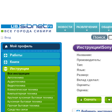
НОВОСТИ
РАЗВЛЕЧЕНИЯ
ОБЩЕН
Вход
Мои загрузки
Мои закладки
Мой профиль
Инструкции
\
Sony
Работы
Название:
Производитель:
Книги
Тип:
Инструкции
Язык:
Все инструкции
Размер:
Автотехника
Вклад сделал:
Аудиотехника
Оценить:
Видеотехника
Климатическая техника
Оценка:
Компьютерная техника
Крупная кухонная бытовая техника
Скачать
Кухонная бытовая техника
Прочая бытовая техника
Средства связи
Добавить инструк