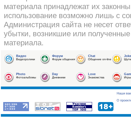
материала принадлежат их законны
использование возможно лишь с со
Администрация сайта не несет отве
убытки, возникшие или полученные
материала.
Видео
Форум
Chat
Jok
Видеоролики
Форум общения
Общение on-line
Шутк
Photo
Day
Love
Gam
Фотоальбомы
Дневники
Знакомства
Игры
Наши вак
О проект