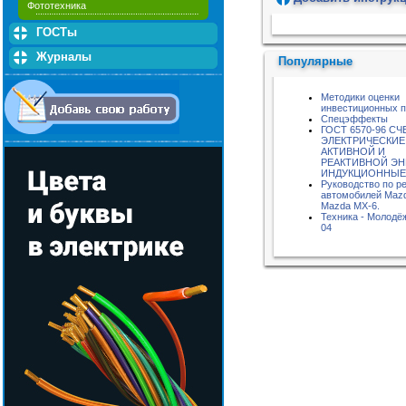
Фототехника
Пожалуйста, подождите...
ГОСТы
Журналы
Популярные
Методики оценки
инвестиционных п
Спецэффекты
ГОСТ 6570-96 С
ЭЛЕКТРИЧЕСКИЕ
АКТИВНОЙ И
РЕАКТИВНОЙ ЭН
ИНДУКЦИОННЫЕ
Руководство по р
автомобилей Mazd
Mazda MX-6.
Техника - Молодёж
04