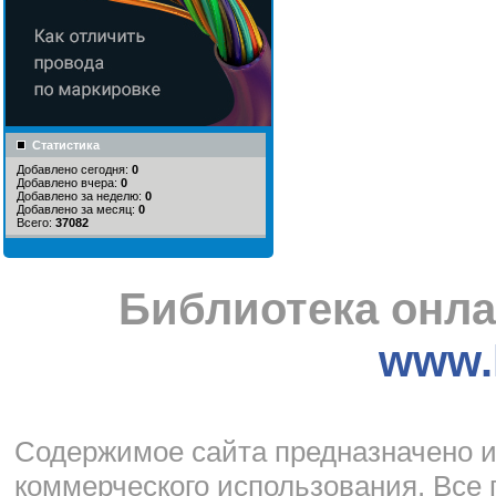
Статистика
Добавлено сегодня:
0
Добавлено вчера:
0
Добавлено за неделю:
0
Добавлено за месяц:
0
Всего:
37082
Библиотека онла
www.l
Cодержимое сайта предназначено и
коммерческого использования. Все 