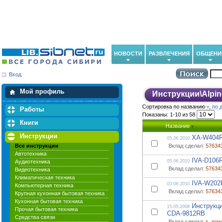
НОВОСТИ
РАЗВЛЕЧЕНИЯ
ОБЩЕНИ
Вход
Мои загрузки
Мои закладки
Мой профиль
Инструкции
\
Alpin
Сортировка по названию
,
по 
Работы
Показаны: 1-10 из 58
Книги
Название
Инструкции
XA-W404R_
05.06.2010
Все инструкции
Вклад сделал:
57634
Автотехника
IVA-D106R
Аудиотехника
05.06.2010
Вклад сделал:
57634
Видеотехника
Климатическая техника
IVA-W202
03.06.2010
Компьютерная техника
Вклад сделал:
57634
Крупная кухонная бытовая техника
Кухонная бытовая техника
Инструкци
15.05.2008
Прочая бытовая техника
CDA-9812RB
Средства связи
Вклад сделал:
s_now