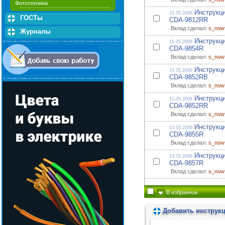
Фототехника
Инструкци
15.05.2008
ГОСТы
CDA-9812RR
Вклад сделал:
s_now
Журналы
Инструкци
15.05.2008
CDA-9854R
Вклад сделал:
s_now
Инструкци
15.05.2008
CDA-9852RB
Вклад сделал:
s_now
Инструкци
15.05.2008
CDA-9852RR
Вклад сделал:
s_now
Инструкци
15.05.2008
CDA-9855R
Вклад сделал:
s_now
Инструкци
15.05.2008
CDA-9857R
Вклад сделал:
s_now
В избранное
Добавить инструк
Пожалуйста, подождите...