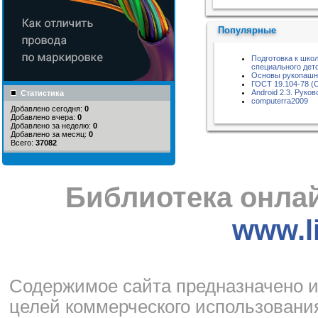
Популярные
Подготовка к шко
специального детс
Основы рукопашн
ГОСТ 19.104-78 (
Android 2.3. Руко
Статистика
computerra2009
Добавлено сегодня:
0
Добавлено вчера:
0
Добавлено за неделю:
0
Добавлено за месяц:
0
Всего:
37082
Библиотека онлай
www.li
Cодержимое сайта предназначено и
целей коммерческого использования