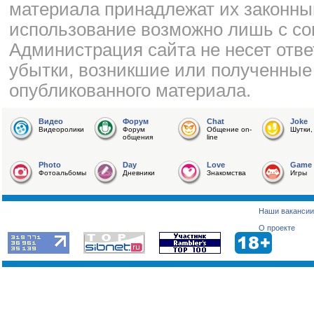
материала принадлежат их законны
использование возможно лишь с со
Администрация сайта не несет отве
убытки, возникшие или полученные
опубликованного материала.
Видео
Форум
Chat
Joke
Видеоролики
Форум
Общение on-
Шутки,
общения
line
Photo
Day
Love
Game
Фотоальбомы
Дневники
Знакомства
Игры
Наши вакансии
О проекте