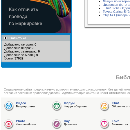
Лекции по истори
Цифровая фотогр
ЕНиР 8 сб1 Отде
Toyota Carina-E (9
Chip №1 (январь 
Статистика
Добавлено сегодня:
0
Добавлено вчера:
0
Добавлено за неделю:
0
Добавлено за месяц:
0
Всего:
37082
Библ
Cодержимое сайта предназначено исключительно для ознакомления, без целей ком
согласия законных правообладателей. Администрация сайта не несет ответственно
Видео
Форум
Chat
Видеоролики
Форум общения
Общение on-
Photo
Day
Love
Фотоальбомы
Дневники
Знакомства