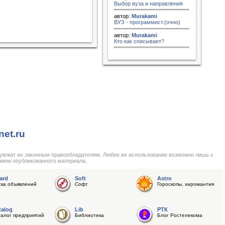
Выбор вуза и направления
автор:
Murakami
ВУЗ - программист.(очно)
автор:
Murakami
Кто как списывает?
net.ru
длежат их законным правообладателям. Любое их использование возможно лишь с
нием опубликованного материала.
ard
Soft
Astro
ска объявлений
Софт
Гороскопы, хиромантия
talog
Lib
РТК
талог предприятий
Библиотека
Блог Ростелекома