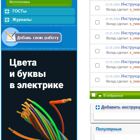
Фототехника
Инструкци
15.05.2008
Вклад сделал:
s_now
ГОСТы
Инструкци
Журналы
15.05.2008
Вклад сделал:
s_now
Инструкци
15.05.2008
Вклад сделал:
s_now
Инструкци
15.05.2008
Вклад сделал:
s_now
Инструкци
15.05.2008
Вклад сделал:
s_now
Инструкци
15.05.2008
Вклад сделал:
s_now
В избранное
Добавить инструк
Пожалуйста, подождите...
Популярные