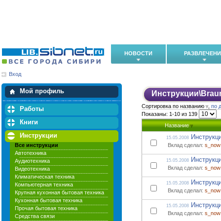
НОВОСТИ
РАЗВЛЕЧЕН
Вход
Мои загрузки
Мои закладки
Мой профиль
Инструкции
\
Brau
Сортировка по названию
,
по 
Работы
Показаны: 1-10 из 139
Книги
Название
Инструкции
Инструкци
15.05.2008
Все инструкции
Вклад сделал:
s_now
Автотехника
Инструкци
Аудиотехника
15.05.2008
Вклад сделал:
s_now
Видеотехника
Климатическая техника
Инструкци
15.05.2008
Компьютерная техника
Вклад сделал:
s_now
Крупная кухонная бытовая техника
Кухонная бытовая техника
Инструкци
15.05.2008
Прочая бытовая техника
Вклад сделал:
s_now
Средства связи