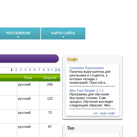
РОСТЕЛЕКОМ
КАРТА САЙТА
Софт
Geometry Expressions
1
2
3
4
5
6
7
8
9
»
[14]
Палочка выручалочка для
школьника и студента, у
Язык
Загрузок
которых нелады с
геометрией. Простой в...
русский
245
Alex Fast Reader 2.1.1
Программа для обучения
быстрому чтению. Сам
русский
122
процесс обучения выглядит
следующим образом: Alex...
русский
73
еще софт
русский
87
Топ