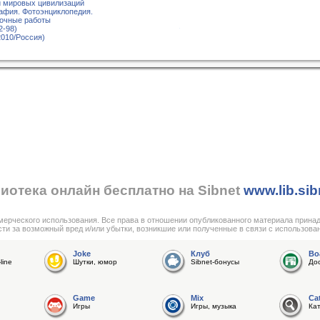
и мировых цивилизаций
афия. Фотоэнциклопедия.
лочные работы
2-98)
2010/Россия)
иотека онлайн бесплатно на Sibnet
www.lib.sib
мерческого использования. Все права в отношении опубликованного материала прина
сти за возможный вред и/или убытки, возникшие или полученные в связи с использова
Joke
Клуб
Bo
line
Шутки, юмор
Sibnet-бонусы
До
Game
Mix
Ca
Игры
Игры, музыка
Ка