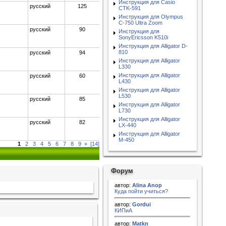
Инструкция для Casio
русский
125
CTK-591
Инструкция для Olympus
C-750 Ultra Zoom
русский
90
Инструкция для
SonyEricsson K510i
Инструкция для Alligator D-
810
русский
94
Инструкция для Alligator
L330
Инструкция для Alligator
русский
60
L430
Инструкция для Alligator
L530
русский
85
Инструкция для Alligator
L730
Инструкция для Alligator
русский
82
LX-440
Инструкция для Alligator
M-450
1
2
3
4
5
6
7
8
9
»
[14]
Форум
автор:
Alina Anop
Куда пойти учиться?
автор:
Gordui
КИПиА
автор:
Matkn