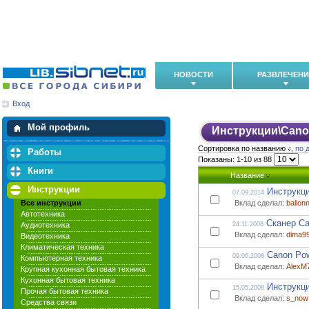
НОВОСТИ
РАЗВЛЕЧЕН
Вход
Мои загрузки
Мои закладки
Мой профиль
Инструкции
\
Cano
Сортировка по названию
,
по 
Работы
Показаны: 1-10 из 88
Книги
Название
Инструкции
Инструкц
07.09.2014
Все инструкции
Вклад сделал:
ballon
Автотехника
Сканер Ca
Аудиотехника
24.11.2008
Вклад сделал:
dima9
Видеотехника
Климатическая техника
Canon Pow
09.06.2008
Компьютерная техника
Вклад сделал:
AlexM
Крупная кухонная бытовая техника
Кухонная бытовая техника
Инструкци
15.05.2008
Прочая бытовая техника
Вклад сделал:
s_now
Средства связи