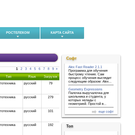
РОСТЕЛЕКОМ
КАРТА САЙТА
Софт
Alex Fast Reader 2.1.1
1
2
3
4
5
6
7
8
9
»
Программа для обучения
быстрому чтению. Сам
Тип
Язык
Загрузок
процесс обучения выглядит
следующим образом: Alex...
тотехника
русский
79
Geometry Expressions
Палочка выручалочка для
школьника и студента, у
тотехника
русский
279
которых нелады с
геометрией. Простой в...
тотехника
русский
101
еще софт
тотехника
русский
192
Топ