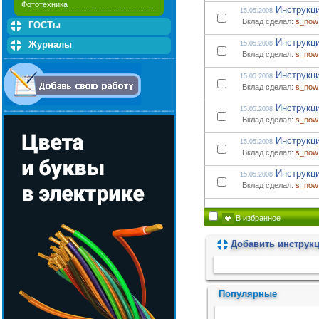
Фототехника
Инструкц
15.05.2008
Вклад сделал:
s_now
ГОСТы
Инструкц
Журналы
15.05.2008
Вклад сделал:
s_now
Инструкц
15.05.2008
Вклад сделал:
s_now
Инструкц
15.05.2008
Вклад сделал:
s_now
Инструкц
15.05.2008
Вклад сделал:
s_now
Инструкц
15.05.2008
Вклад сделал:
s_now
В избранное
Добавить инструк
Пожалуйста, подождите...
Популярные