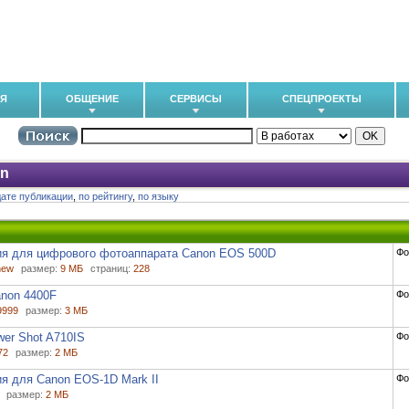
ИЯ
ОБЩЕНИЕ
СЕРВИСЫ
СПЕЦПРОЕКТЫ
n
дате публикации
,
по рейтингу
,
по языку
ия для цифрового фотоаппарата Canon EOS 500D
Фо
new
размер:
9 МБ
страниц:
228
non 4400F
Фо
9999
размер:
3 МБ
er Shot A710IS
Фо
72
размер:
2 МБ
я для Canon EOS-1D Mark II
Фо
размер:
2 МБ