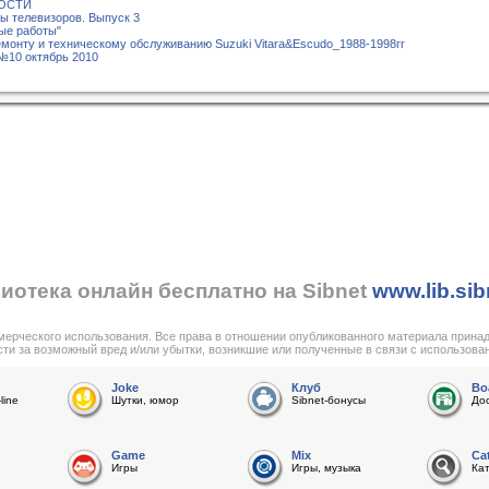
НОСТИ
 телевизоров. Выпуск 3
ые работы"
емонту и техническому обслуживанию Suzuki Vitara&Escudo_1988-1998гг
№10 октябрь 2010
иотека онлайн бесплатно на Sibnet
www.lib.sib
мерческого использования. Все права в отношении опубликованного материала прина
сти за возможный вред и/или убытки, возникшие или полученные в связи с использова
Joke
Клуб
Bo
line
Шутки, юмор
Sibnet-бонусы
До
Game
Mix
Ca
Игры
Игры, музыка
Ка