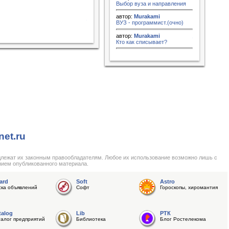
Выбор вуза и направления
автор:
Murakami
ВУЗ - программист.(очно)
автор:
Murakami
Кто как списывает?
net.ru
длежат их законным правообладателям. Любое их использование возможно лишь с
нием опубликованного материала.
ard
Soft
Astro
ска объявлений
Софт
Гороскопы, хиромантия
talog
Lib
РТК
талог предприятий
Библиотека
Блог Ростелекома