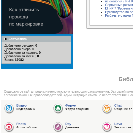
психология ЛИЧ
Сервисные режимы
ЕНиР 7 "Кровельн
Руководство по р
Рыбачьте с нами 
Статистика
Добавлено сегодня:
0
Добавлено вчера:
0
Добавлено за неделю:
0
Добавлено за месяц:
0
Всего:
37082
Библ
Cодержимое сайта предназначено исключительно для ознакомления, без целей ком
согласия законных правообладателей. Администрация сайта не несет ответственно
Видео
Форум
Chat
Видеоролики
Форум общения
Общение on-
Photo
Day
Love
Фотоальбомы
Дневники
Знакомства