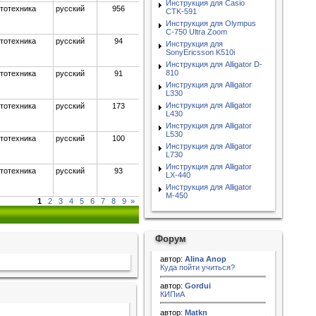
Инструкция для Casio
тотехника
русский
956
CTK-591
Инструкция для Olympus
C-750 Ultra Zoom
тотехника
русский
94
Инструкция для
SonyEricsson K510i
Инструкция для Alligator D-
810
тотехника
русский
91
Инструкция для Alligator
L330
Инструкция для Alligator
тотехника
русский
173
L430
Инструкция для Alligator
L530
тотехника
русский
100
Инструкция для Alligator
L730
Инструкция для Alligator
тотехника
русский
93
LX-440
Инструкция для Alligator
M-450
1
2
3
4
5
6
7
8
9
»
Форум
автор:
Alina Anop
Куда пойти учиться?
автор:
Gordui
КИПиА
автор:
Matkn