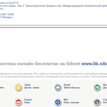
семестр КузГТУ
стное право. Том 3. Трансграничные банкротства. Международный коммерческий ар
есс.
(1987-1998)
4 (Январь)
иотека онлайн бесплатно на Sibnet
www.lib.sib
мерческого использования. Все права в отношении опубликованного материала прина
сти за возможный вред и/или убытки, возникшие или полученные в связи с использова
Joke
Клуб
Bo
line
Шутки, юмор
Sibnet-бонусы
До
Game
Mix
Ca
Игры
Игры, музыка
Ка