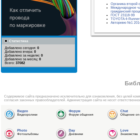
Органика второй 
Международное ча
гражданский проц
ГОСТ 23118-99
TOYOTA 4-Runner
Авторевю №1 201
Статистика
Добавлено сегодня:
0
Добавлено вчера:
0
Добавлено за неделю:
0
Добавлено за месяц:
0
Всего:
37082
Библ
Cодержимое сайта предназначено исключительно для ознакомления, без целей ком
согласия законных правообладателей. Администрация сайта не несет ответственно
Видео
Форум
Chat
Видеоролики
Форум общения
Общение on-
Photo
Day
Love
Фотоальбомы
Дневники
Знакомства