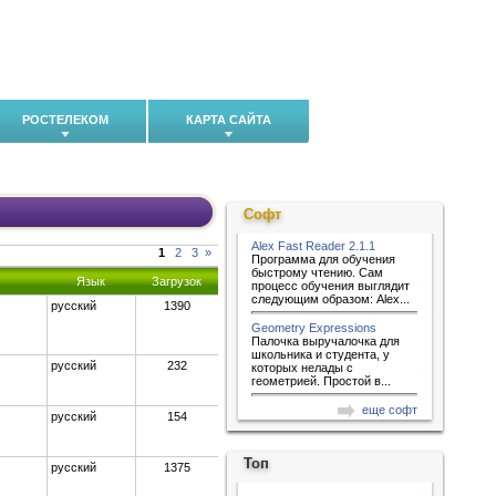
РОСТЕЛЕКОМ
КАРТА САЙТА
Софт
Alex Fast Reader 2.1.1
1
2
3
»
Программа для обучения
быстрому чтению. Сам
Язык
Загрузок
процесс обучения выглядит
следующим образом: Alex...
русский
1390
Geometry Expressions
Палочка выручалочка для
школьника и студента, у
русский
232
которых нелады с
геометрией. Простой в...
еще софт
русский
154
Топ
русский
1375