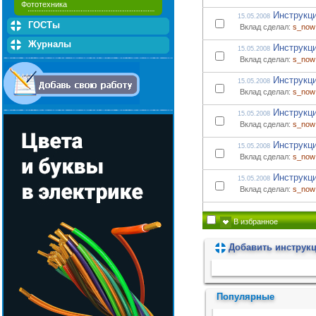
Фототехника
Инструкци
15.05.2008
ГОСТы
Вклад сделал:
s_now
Журналы
Инструкци
15.05.2008
Вклад сделал:
s_now
Инструкци
15.05.2008
Вклад сделал:
s_now
Инструкци
15.05.2008
Вклад сделал:
s_now
Инструкци
15.05.2008
Вклад сделал:
s_now
Инструкци
15.05.2008
Вклад сделал:
s_now
В избранное
Добавить инструк
Пожалуйста, подождите...
Популярные