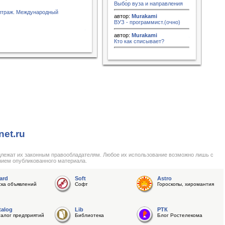
Выбор вуза и направления
битраж. Международный
автор:
Murakami
ВУЗ - программист.(очно)
автор:
Murakami
Кто как списывает?
net.ru
длежат их законным правообладателям. Любое их использование возможно лишь с
нием опубликованного материала.
ard
Soft
Astro
ска объявлений
Софт
Гороскопы, хиромантия
talog
Lib
РТК
талог предприятий
Библиотека
Блог Ростелекома