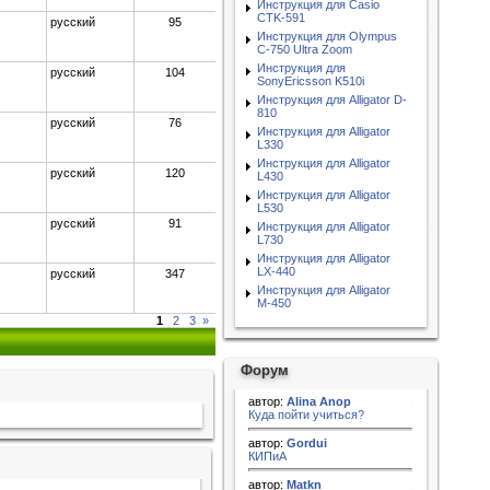
Инструкция для Casio
CTK-591
русский
95
Инструкция для Olympus
C-750 Ultra Zoom
Инструкция для
русский
104
SonyEricsson K510i
Инструкция для Alligator D-
810
русский
76
Инструкция для Alligator
L330
Инструкция для Alligator
русский
120
L430
Инструкция для Alligator
L530
русский
91
Инструкция для Alligator
L730
Инструкция для Alligator
LX-440
русский
347
Инструкция для Alligator
M-450
1
2
3
»
Форум
автор:
Alina Anop
Куда пойти учиться?
автор:
Gordui
КИПиА
автор:
Matkn