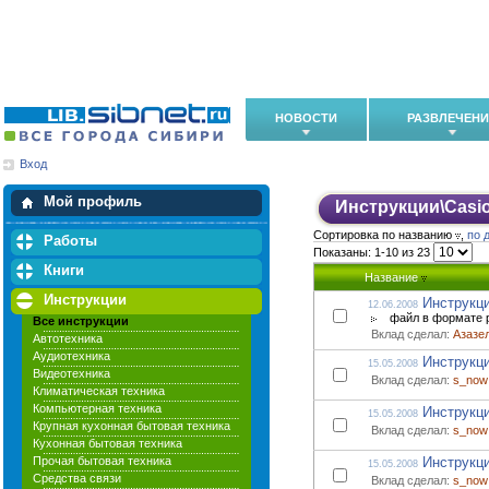
НОВОСТИ
РАЗВЛЕЧЕН
Вход
Мои загрузки
Мои закладки
Мой профиль
Инструкции
\
Casi
Сортировка по названию
,
по 
Работы
Показаны: 1-10 из 23
Книги
Название
Инструкции
Инструкци
12.06.2008
файл в формате p
Все инструкции
Вклад сделал:
Азазе
Автотехника
Аудиотехника
Инструкци
15.05.2008
Видеотехника
Вклад сделал:
s_now
Климатическая техника
Компьютерная техника
Инструкци
15.05.2008
Крупная кухонная бытовая техника
Вклад сделал:
s_now
Кухонная бытовая техника
Прочая бытовая техника
Инструкци
15.05.2008
Средства связи
Вклад сделал:
s_now