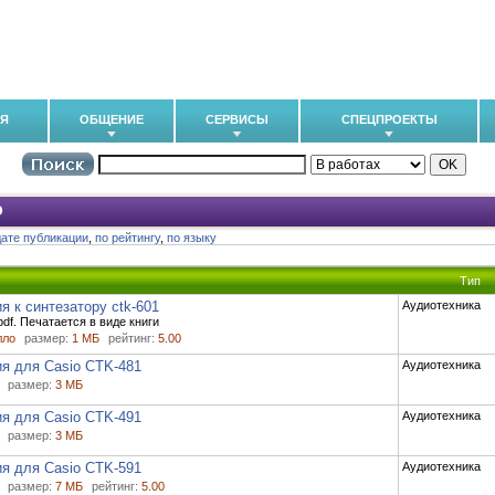
ИЯ
ОБЩЕНИЕ
СЕРВИСЫ
СПЕЦПРОЕКТЫ
o
дате публикации
,
по рейтингу
,
по языку
Тип
я к синтезатору ctk-601
Аудиотехника
df. Печатается в виде книги
лло
размер:
1 МБ
рейтинг:
5.00
я для Casio CTK-481
Аудиотехника
размер:
3 МБ
я для Casio CTK-491
Аудиотехника
размер:
3 МБ
я для Casio CTK-591
Аудиотехника
размер:
7 МБ
рейтинг:
5.00