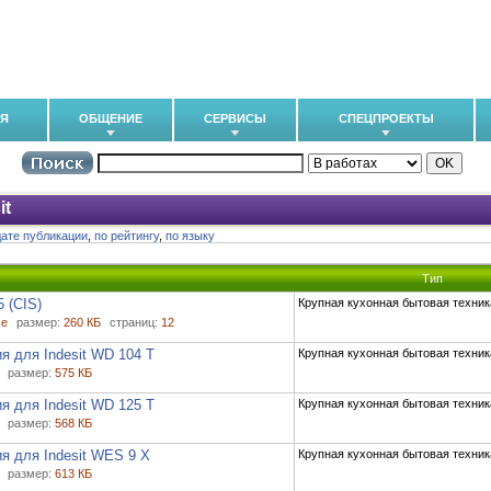
ИЯ
ОБЩЕНИЕ
СЕРВИСЫ
СПЕЦПРОЕКТЫ
it
дате публикации
,
по рейтингу
,
по языку
Тип
 (CIS)
Крупная кухонная бытовая техник
se
размер:
260 КБ
страниц:
12
я для Indesit WD 104 T
Крупная кухонная бытовая техник
размер:
575 КБ
я для Indesit WD 125 T
Крупная кухонная бытовая техник
размер:
568 КБ
я для Indesit WES 9 X
Крупная кухонная бытовая техник
размер:
613 КБ