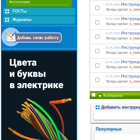
Фототехника
Инструкци
15.05.2008
Вклад сделал:
s_now
ГОСТы
Инструкци
Журналы
15.05.2008
Вклад сделал:
s_now
Инструкци
15.05.2008
Вклад сделал:
s_now
Инструкци
15.05.2008
Вклад сделал:
s_now
Инструкци
15.05.2008
Вклад сделал:
s_now
Инструкци
15.05.2008
Вклад сделал:
s_now
В избранное
Добавить инструк
Пожалуйста, подождите...
Популярные