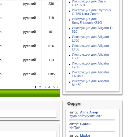
Инструкция для Casio
а
русский
236
CTK-591
Инструкция для Olympus
C-750 Ultra Zoom
а
русский
119
Инструкция для
SonyEricsson K510i
Инструкция для Alligator D-
810
а
русский
161
Инструкция для Alligator
L330
Инструкция для Alligator
а
русский
516
L430
Инструкция для Alligator
L530
а
русский
113
Инструкция для Alligator
L730
Инструкция для Alligator
а
русский
1185
LX-440
Инструкция для Alligator
M-450
1
2
3
4
5
»
Форум
автор:
Alina Anop
Куда пойти учиться?
автор:
Gordui
КИПиА
автор:
Matkn