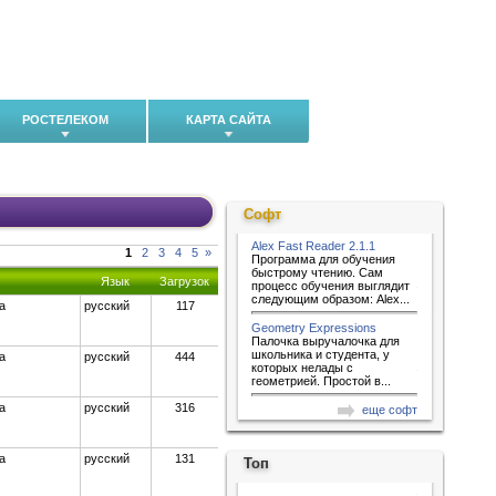
РОСТЕЛЕКОМ
КАРТА САЙТА
Софт
Alex Fast Reader 2.1.1
1
2
3
4
5
»
Программа для обучения
быстрому чтению. Сам
Язык
Загрузок
процесс обучения выглядит
следующим образом: Alex...
а
русский
117
Geometry Expressions
Палочка выручалочка для
школьника и студента, у
а
русский
444
которых нелады с
геометрией. Простой в...
а
русский
316
еще софт
а
русский
131
Топ