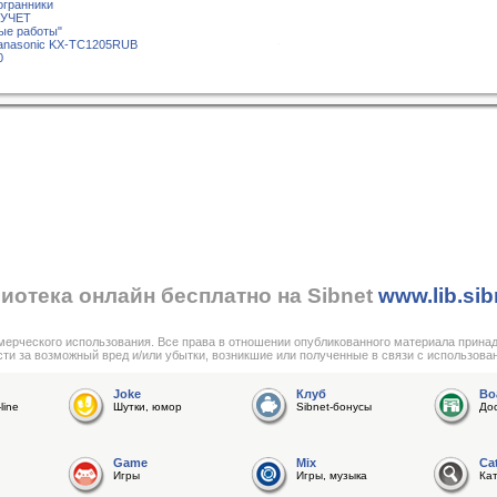
огранники
 УЧЕТ
ые работы"
Panasonic KX-TC1205RUB
0
иотека онлайн бесплатно на Sibnet
www.lib.sib
мерческого использования. Все права в отношении опубликованного материала прина
сти за возможный вред и/или убытки, возникшие или полученные в связи с использова
Joke
Клуб
Bo
line
Шутки, юмор
Sibnet-бонусы
До
Game
Mix
Ca
Игры
Игры, музыка
Ка