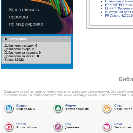
Правильные мног
БУХГАЛТЕРСКИЙ
ЕНиР 7 "Кровельн
Инструкция для 
PROsport №2 201
Статистика
Добавлено сегодня:
0
Добавлено вчера:
0
Добавлено за неделю:
0
Добавлено за месяц:
0
Всего:
37082
Библ
Cодержимое сайта предназначено исключительно для ознакомления, без целей ком
согласия законных правообладателей. Администрация сайта не несет ответственно
Видео
Форум
Chat
Видеоролики
Форум общения
Общение on-
Photo
Day
Love
Фотоальбомы
Дневники
Знакомства