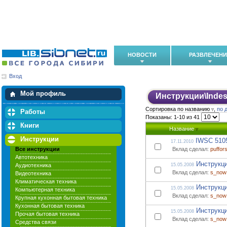
НОВОСТИ
РАЗВЛЕЧЕН
Вход
Мои загрузки
Мои закладки
Мой профиль
Инструкции
\
Indes
Сортировка по названию
,
по 
Работы
Показаны: 1-10 из 41
Книги
Название
Инструкции
IWSC 5105
17.11.2010
Все инструкции
Вклад сделал:
puffor
Автотехника
Инструкци
Аудиотехника
15.05.2008
Вклад сделал:
s_now
Видеотехника
Климатическая техника
Инструкци
15.05.2008
Компьютерная техника
Вклад сделал:
s_now
Крупная кухонная бытовая техника
Кухонная бытовая техника
Инструкци
15.05.2008
Прочая бытовая техника
Вклад сделал:
s_now
Средства связи