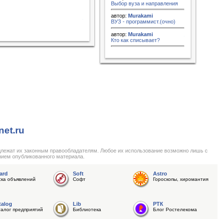
Выбор вуза и направления
автор:
Murakami
ВУЗ - программист.(очно)
автор:
Murakami
Кто как списывает?
net.ru
длежат их законным правообладателям. Любое их использование возможно лишь с
нием опубликованного материала.
ard
Soft
Astro
ска объявлений
Софт
Гороскопы, хиромантия
talog
Lib
РТК
талог предприятий
Библиотека
Блог Ростелекома