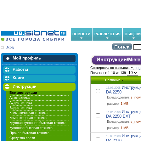
НОВОСТИ
РАЗВЛЕЧЕНИЯ
ОБЩЕНИ
Вход
Мои загрузки
Мои закладки
Мой профиль
Инструкции
\
Miele
Сортировка по названию
,
по 
Работы
Показаны: 1-10 из 139
Книги
Название
Инструкции
Инструкци
15.05.2008
DA 2250
Все инструкции
Вклад сделал:
s_now
Автотехника
Аудиотехника
размер:
1 МБ
Видеотехника
Инструкци
15.05.2008
Климатическая техника
DA 2250 EXT
Компьютерная техника
Вклад сделал:
s_now
Крупная кухонная бытовая техника
Кухонная бытовая техника
размер:
1 МБ
Прочая бытовая техника
Инструкци
15.05.2008
Средства связи
DA 2270