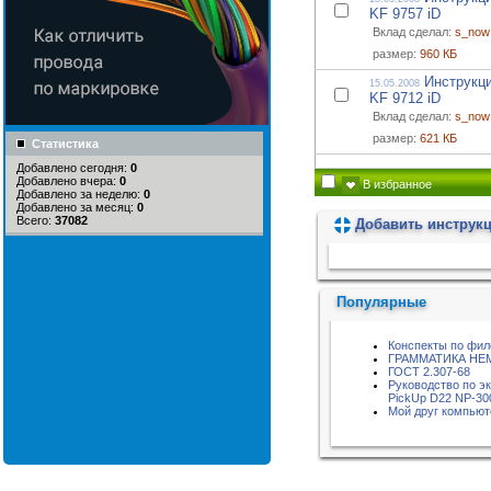
KF 9757 iD
Вклад сделал:
s_now
размер:
960 КБ
Инструкци
15.05.2008
KF 9712 iD
Вклад сделал:
s_now
размер:
621 КБ
Статистика
Добавлено сегодня:
0
Добавлено вчера:
0
В избранное
Добавлено за неделю:
0
Добавлено за месяц:
0
Всего:
37082
Добавить инструк
Пожалуйста, подождите...
Популярные
Конспекты по фи
ГРАММАТИКА НЕ
ГОСТ 2.307-68
Руководство по э
PickUp D22 NP-30
Мой друг компью