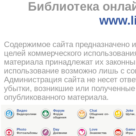
Библиотека онлай
www.li
Cодержимое сайта предназначено и
целей коммерческого использования
материала принадлежат их законны
использование возможно лишь с со
Администрация сайта не несет отве
убытки, возникшие или полученные
опубликованного материала.
Видео
Форум
Chat
Joke
Видеоролики
Форум
Общение on-
Шутки,
общения
line
Photo
Day
Love
Game
Фотоальбомы
Дневники
Знакомства
Игры