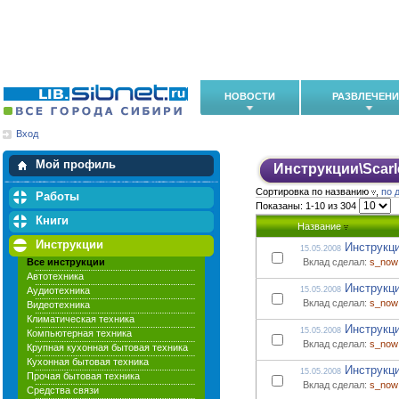
НОВОСТИ
РАЗВЛЕЧЕН
Вход
Мои загрузки
Мои закладки
Мой профиль
Инструкции
\
Scarl
Сортировка по названию
,
по 
Работы
Показаны: 1-10 из 304
Книги
Название
Инструкции
Инструкци
15.05.2008
Все инструкции
Вклад сделал:
s_now
Автотехника
Инструкци
Аудиотехника
15.05.2008
Вклад сделал:
s_now
Видеотехника
Климатическая техника
Инструкци
15.05.2008
Компьютерная техника
Вклад сделал:
s_now
Крупная кухонная бытовая техника
Кухонная бытовая техника
Инструкци
15.05.2008
Прочая бытовая техника
Вклад сделал:
s_now
Средства связи