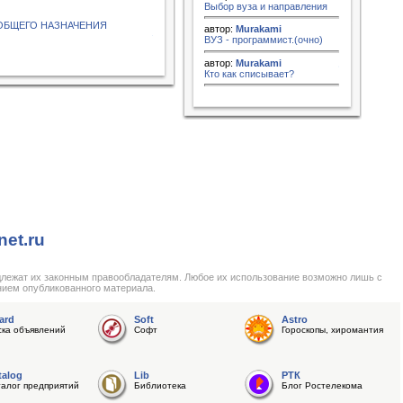
Выбор вуза и направления
 ОБЩЕГО НАЗНАЧЕНИЯ
автор:
Murakami
ВУЗ - программист.(очно)
автор:
Murakami
Кто как списывает?
net.ru
длежат их законным правообладателям. Любое их использование возможно лишь с
нием опубликованного материала.
ard
Soft
Astro
ска объявлений
Софт
Гороскопы, хиромантия
talog
Lib
РТК
талог предприятий
Библиотека
Блог Ростелекома