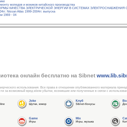
тике
емонту мопедов и мокиков китайского производства
 НОРМЫ КАЧЕСТВА ЭЛЕКТРИЧЕСКОЙ ЭНЕРГИИ В СИСТЕМАХ ЭЛЕКТРОСНАБЖЕНИЯ
4гг. Nissan Atlas 1999-2004гг. выпуска
и 1969 - 04
иотека онлайн бесплатно на Sibnet
www.lib.sib
мерческого использования. Все права в отношении опубликованного материала прина
сти за возможный вред и/или убытки, возникшие или полученные в связи с использова
Joke
Клуб
Bo
line
Шутки, юмор
Sibnet-бонусы
До
Game
Mix
Ca
Игры
Игры, музыка
Ка