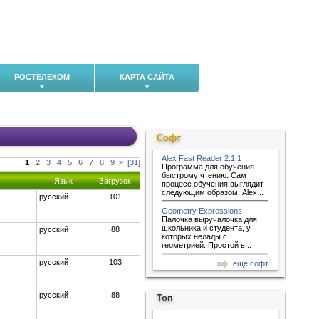
РОСТЕЛЕКОМ
КАРТА САЙТА
Софт
Alex Fast Reader 2.1.1
1
2
3
4
5
6
7
8
9
»
[31]
Программа для обучения
быстрому чтению. Сам
Язык
Загрузок
процесс обучения выглядит
следующим образом: Alex...
русский
101
Geometry Expressions
Палочка выручалочка для
школьника и студента, у
русский
88
которых нелады с
геометрией. Простой в...
русский
103
еще софт
русский
88
Топ