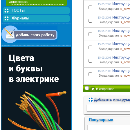
Фототехника
Инструкци
15.05.2008
Вклад сделал:
s_now
ГОСТы
Инструкци
Журналы
15.05.2008
Вклад сделал:
s_now
Инструкци
15.05.2008
Вклад сделал:
s_now
Инструкци
15.05.2008
Вклад сделал:
s_now
Инструкци
15.05.2008
Вклад сделал:
s_now
Инструкци
15.05.2008
Вклад сделал:
s_now
В избранное
Добавить инструк
Пожалуйста, подождите...
Популярные