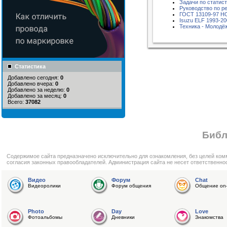
Задачи по статис
Руководство по р
ГОСТ 13109-97
Isuzu ELF 1993-200
Техника - Молодёж
Статистика
Добавлено сегодня:
0
Добавлено вчера:
0
Добавлено за неделю:
0
Добавлено за месяц:
0
Всего:
37082
Библ
Cодержимое сайта предназначено исключительно для ознакомления, без целей ком
согласия законных правообладателей. Администрация сайта не несет ответственно
Видео
Форум
Chat
Видеоролики
Форум общения
Общение on-
Photo
Day
Love
Фотоальбомы
Дневники
Знакомства