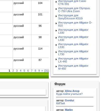
Инструкция для Casio
русский
104
CTK-591
Инструкция для Olympus
C-750 Ultra Zoom
русский
101
Инструкция для
SonyEricsson K510i
Инструкция для Alligator D-
810
русский
96
Инструкция для Alligator
L330
Инструкция для Alligator
русский
98
L430
Инструкция для Alligator
L530
русский
114
Инструкция для Alligator
L730
Инструкция для Alligator
русский
87
LX-440
Инструкция для Alligator
M-450
1
2
3
4
5
6
7
8
9
»
[31]
Форум
автор:
Alina Anop
Куда пойти учиться?
автор:
Gordui
КИПиА
автор:
Matkn