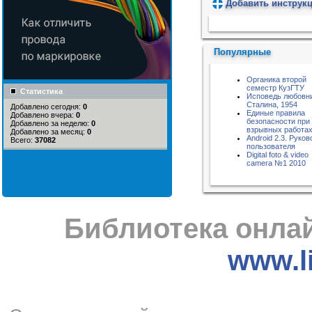
Добавить инструк
Пожалуйста, подождите...
Популярные
Органика второй
семестр КузГТУ
Статистика
Исповедь любовн
Сталина, 1954
Добавлено сегодня:
0
Единые правила
Добавлено вчера:
0
безопасности при
Добавлено за неделю:
0
взрывных работа
Добавлено за месяц:
0
Android 2.3. Руко
Всего:
37082
пользователя
Digital foto & video
camera №1 2010
Библиотека онлай
www.li