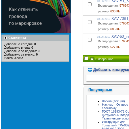
XAV-A1_XA
03.06.2010
Вклад сделал:
57634
размер:
636 КБ
XAV-70BT_
03.06.2010
Вклад сделал:
57634
размер:
605 КБ
XAV-60_in
03.06.2010
Статистика
Вклад сделал:
57634
Добавлено сегодня:
0
размер:
527 КБ
Добавлено вчера:
0
Добавлено за неделю:
0
Добавлено за месяц:
0
Всего:
37082
В избранное
Добавить инструк
Пожалуйста, подождите...
Популярные
Логика (лекции)
Нахлыст. От прост
сложному
ГОСТ 18193-72 Со
цитрусовых плодо
Техничексие усло
Инструкция для
Tomahawk TW-90
Mobi №12 2009