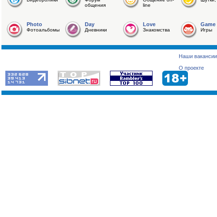
общения
line
Photo
Day
Love
Game
Фотоальбомы
Дневники
Знакомства
Игры
Наши вакансии
О проекте