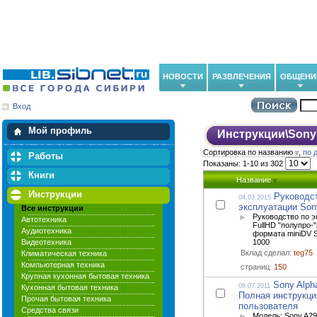
НОВОСТИ
РАЗВЛЕЧЕНИЯ
ОБЩЕНИ
Вход
Мои загрузки
Мои закладки
Мой профиль
Инструкции
\
Sony
Сортировка по названию
,
по 
Работы
Показаны: 1-10 из 302
Книги
Название
Инструкции
Руководс
04.03.2015
эксплуатации Son
Все инструкции
Руководство по э
Автотехника
FullHD "полупро-
Аудиотехника
формата miniDV 
Видеотехника
1000
Вклад сделал:
teg75
Климатическая техника
Компьютерная техника
страниц:
150
Крупная кухонная бытовая техника
Sony Alph
08.07.2011
Кухонная бытовая техника
Полная инструкци
Прочая бытовая техника
пользователя
Средства связи
Модель: Sony A29