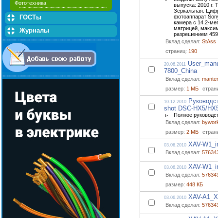
Фототехника
выпуска: 2010 г.
Зеркальная. Циф
ГОСТы
фотоаппарат Sony
камера с 14.2-ме
матрицей, макс
Журналы
разрешением 4592
Вклад сделал:
StAss
страниц:
190
User_man
20.06.2011
7800_China
Вклад сделал:
mante
размер:
1 МБ
стран
Руководст
10.12.2010
shot DSC-HX5/HX
Полное руководс
Вклад сделал:
bywor
размер:
2 МБ
стран
XAV-W1_in
03.06.2010
Вклад сделал:
57634
XAV-W1_in
03.06.2010
Вклад сделал:
57634
размер:
448 КБ
XAV-A1_X
03.06.2010
Вклад сделал:
57634