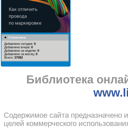
Статистика
Добавлено сегодня:
0
Добавлено вчера:
0
Добавлено за неделю:
0
Добавлено за месяц:
0
Всего:
37082
Библиотека онлай
www.li
Cодержимое сайта предназначено и
целей коммерческого использования