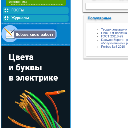
Фототехника
Пожалуйста, подождите...
ГОСТы
Журналы
Популярные
Теория электроли
Linux. От новичка
ГОСТ 23118-99
Daewoo Espero - 
обслуживанию и 
Forbes №8 2010