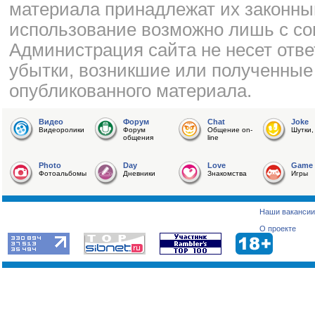
материала принадлежат их законны
использование возможно лишь с со
Администрация сайта не несет отве
убытки, возникшие или полученные
опубликованного материала.
Видео
Форум
Chat
Joke
Видеоролики
Форум
Общение on-
Шутки,
общения
line
Photo
Day
Love
Game
Фотоальбомы
Дневники
Знакомства
Игры
Наши вакансии
О проекте