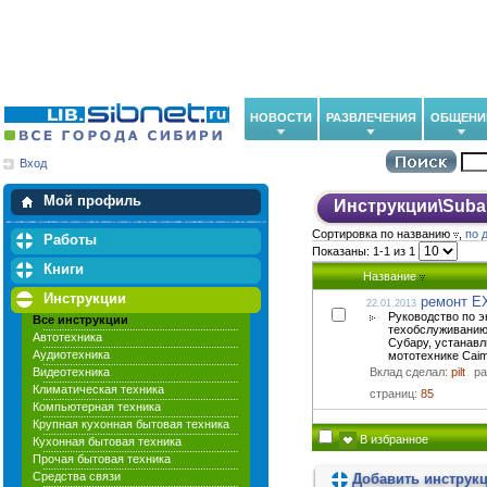
НОВОСТИ
РАЗВЛЕЧЕНИЯ
ОБЩЕНИ
Вход
Мои загрузки
Мои закладки
Мой профиль
Инструкции
\
Suba
Сортировка по названию
,
по 
Работы
Показаны: 1-1 из 1
Книги
Название
Инструкции
ремонт E
22.01.2013
Руководство по э
Все инструкции
техобслуживанию
Автотехника
Субару, устанав
Аудиотехника
мототехнике Caim
Видеотехника
Вклад сделал:
pilt
р
Климатическая техника
страниц:
85
Компьютерная техника
Крупная кухонная бытовая техника
В избранное
Кухонная бытовая техника
Прочая бытовая техника
Средства связи
Добавить инструк