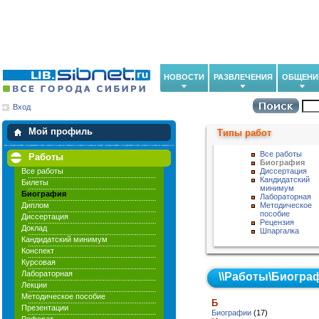
НОВОСТИ
РАЗВЛЕЧЕНИЯ
ОБЩЕНИ
Вход
Мои загрузки
Мои закладки
Мой профиль
Типы работ
Все работы
Работы
Биография
Все работы
Диссертация
Кандидатский
Билеты
минимум
Биография
Лабораторная
Диплом
Методическое
пособие
Диссертация
Рецензия
Доклад
Шпаргалка
Кандидатский минимум
Конспект
Курсовая
Лабораторная
\\
Работы
\
Биогра
Лекции
Методическое пособие
Б
Презентации
Биографии
(17)