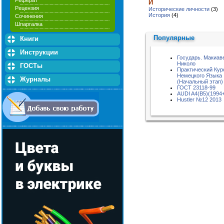
Реферат
И
Рецензия
Исторические личности
(3)
История
(4)
Сочинения
Шпаргалка
Популярные
Книги
Инструкции
Государь. Макиав
Николо
ГОСТы
Практический Кур
Немецкого Языка
Журналы
(Начальный этап)
ГОСТ 23118-99
AUDI A4(B5)(1994
Hustler №12 2013