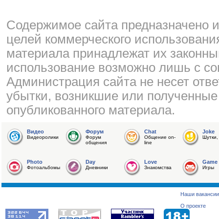
Cодержимое сайта предназначено и
целей коммерческого использования
материала принадлежат их законны
использование возможно лишь с со
Администрация сайта не несет отве
убытки, возникшие или полученные
опубликованного материала.
Видео
Форум
Chat
Joke
Видеоролики
Форум
Общение on-
Шутки,
общения
line
Photo
Day
Love
Game
Фотоальбомы
Дневники
Знакомства
Игры
Наши вакансии
О проекте