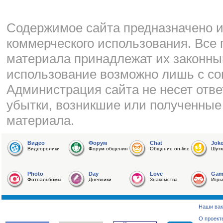
Cодержимое сайта предназначено и
коммерческого использования. Все 
материала принадлежат их законны
использование возможно лишь с со
Администрация сайта не несет отве
убытки, возникшие или полученные
материала.
Видео
Форум
Chat
Jok
Видеоролики
Форум общения
Общение on-line
Шутк
Photo
Day
Love
Gam
Фотоальбомы
Дневники
Знакомства
Игры
Наши вак
О проект