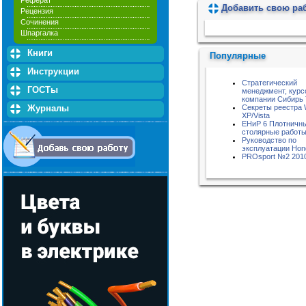
Реферат
Добавить свою ра
Рецензия
Пожалуйста, подождите...
Сочинения
Шпаргалка
Книги
Популярные
Инструкции
Стратегический
ГОСТы
менеджмент, курс
компании Сибирь
Секреты реестра 
Журналы
XP/Vista
ЕНиР 6 Плотничн
столярные работ
Руководство по
эксплуатации Hon
PROsport №2 201