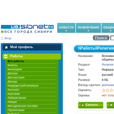
НОВОСТИ
РАЗВЛЕЧЕНИЯ
ОБЩЕН
Вход
Мои загрузки
Мои закладки
Мой профиль
\\
Работы
\
Религия
Работы
Название:
Возникн
общины
Все работы
Раздел:
Религия
Билеты
Биография
Тип:
Рефера
Диплом
Язык:
русский
Диссертация
Размер:
8 КБ
Доклад
Вклад сделал:
glamaaa
Кандидатский минимум
Конспект
Оценить:
Курсовая
Оценка:
нет гол
Лабораторная
Лекции
Скачать
Методическое пособие
Презентации