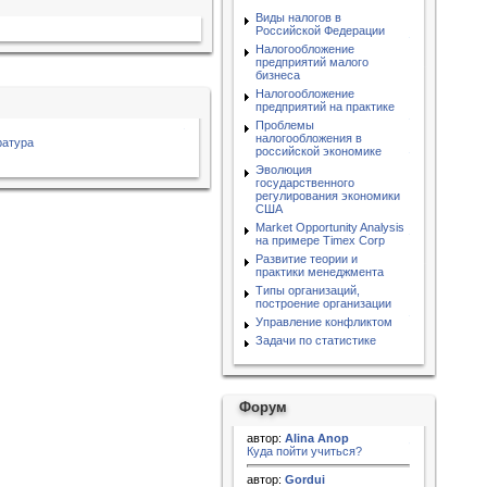
Виды налогов в
Российской Федерации
Налогообложение
предприятий малого
бизнеса
Налогообложение
предприятий на практике
Проблемы
налогообложения в
ратура
российской экономике
Эволюция
государственного
регулирования экономики
США
Market Opportunity Analysis
на примере Timex Corp
Развитие теории и
практики менеджмента
Типы организаций,
построение организации
Управление конфликтом
Задачи по статистике
Форум
автор:
Alina Anop
Куда пойти учиться?
автор:
Gordui