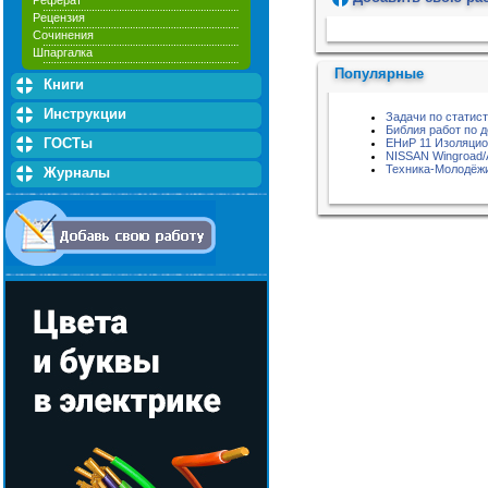
Реферат
Рецензия
Пожалуйста, подождите...
Сочинения
Шпаргалка
Популярные
Книги
Инструкции
Задачи по статис
Библия работ по 
ГОСТы
ЕНиР 11 Изоляци
NISSAN Wingroad/
Техника-Молодёжи
Журналы