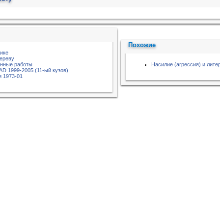
Похожие
тике
дереву
онные работы
Насилие (агрессия) и лите
AD 1999-2005 (11-ый кузов)
 1973-01