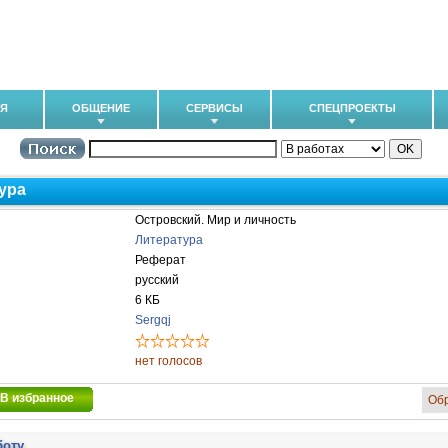
ИЯ
ОБЩЕНИЕ
СЕРВИСЫ
СПЕЦПРОЕКТЫ
ура
Островский. Мир и личность
Литература
Реферат
русский
6 КБ
Sergqj
нет голосов
В избранное
Об
боту