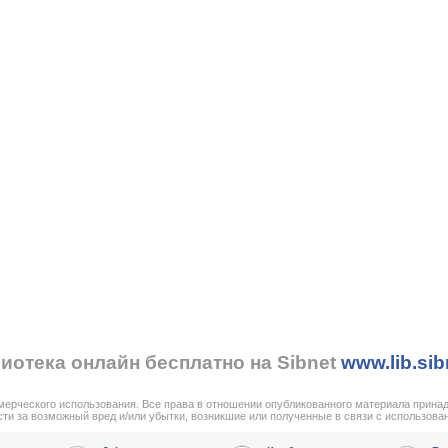
иотека онлайн бесплатно на Sibnet
www.lib.sib
мерческого использования. Все права в отношении опубликованного материала прина
сти за возможный вред и/или убытки, возникшие или полученные в связи с использова