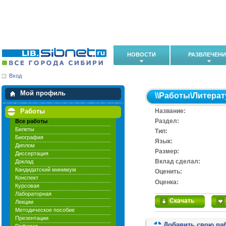
НОВОСТИ
РАЗВЛЕЧЕН
Вход
Мои загрузки
Мои закладки
Мой профиль
\\
Работы
\
Литерат
Работы
Название:
Раздел:
Все работы
Билеты
Тип:
Биография
Язык:
Диплом
Размер:
Диссертация
Вклад сделал:
Доклад
Кандидатский минимум
Оценить:
Конспект
Оценка:
Курсовая
Лабораторная
Скачать
Лекции
Методическое пособие
Презентации
Добавить свою ра