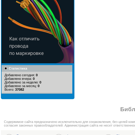
Статистика
Добавлено сегодня:
0
Добавлено вчера:
0
Добавлено за неделю:
0
Добавлено за месяц:
0
Всего:
37082
Библ
Cодержимое сайта предназначено исключительно для ознакомления, без целей ком
согласия законных правообладателей. Администрация сайта не несет ответственно