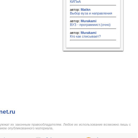
КИПиА
автор:
Matkn
Выбор вуза и направления
автор:
Murakami
ВУЗ - программист.(очно)
автор:
Murakami
Кто как списывает?
net.ru
длежат их законным правообладателям. Любое их использование возможно лишь с
нием опубликованного материала.