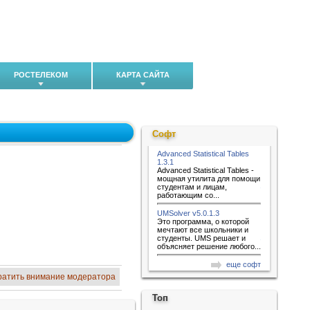
РОСТЕЛЕКОМ
КАРТА САЙТА
Софт
Advanced Statistical Tables
1.3.1
Advanced Statistical Tables -
мощная утилита для помощи
студентам и лицам,
работающим со...
UMSolver v5.0.1.3
Это программа, о которой
мечтают все школьники и
студенты. UMS решает и
объясняет решение любого...
еще софт
ратить внимание модератора
Топ