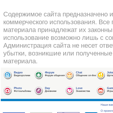
Cодержимое сайта предназначено и
коммерческого использования. Все 
материала принадлежат их законны
использование возможно лишь с со
Администрация сайта не несет отве
убытки, возникшие или полученные
материала.
Видео
Форум
Chat
Jok
Видеоролики
Форум общения
Общение on-line
Шутк
Photo
Day
Love
Gam
Фотоальбомы
Дневники
Знакомства
Игры
Наши вак
О проект