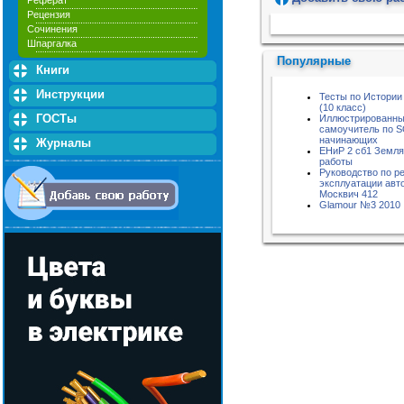
Реферат
Рецензия
Пожалуйста, подождите...
Сочинения
Шпаргалка
Популярные
Книги
Инструкции
Тесты по Истории
(10 класс)
ГОСТы
Иллюстрированн
самоучитель по S
начинающих
Журналы
ЕНиР 2 сб1 Земл
работы
Руководство по р
эксплуатации авт
Москвич 412
Glamour №3 2010