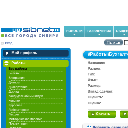
НОВОСТИ
РАЗВЛЕЧЕНИЯ
ОБЩЕН
Вход
Мои загрузки
Мои закладки
Мой профиль
\\
Работы
\
Бухгалт
Работы
Название:
Раздел:
Все работы
Билеты
Тип:
Биография
Язык:
Диплом
Размер:
Диссертация
Вклад сделал:
Доклад
Кандидатский минимум
Оценить:
Конспект
Оценка:
Курсовая
Лабораторная
Скачать
Лекции
Методическое пособие
Презентации
Добавить свою ра