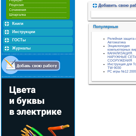
Реферат
Добавить свою ра
Рецензия
Сочинения
Пожалуйста, подождите...
Шпаргалка
Книги
Популярные
Инструкции
Релейная защита 
ГОСТы
Автоматика
Энциклопедия
Журналы
компьютерных ви
КАНАЛИЗАЦИЯ.
НАРУЖНЫЕ СЕТИ
СООРУЖЕНИЯ
Инструкция для 
TW-9030
РС игры №12 200