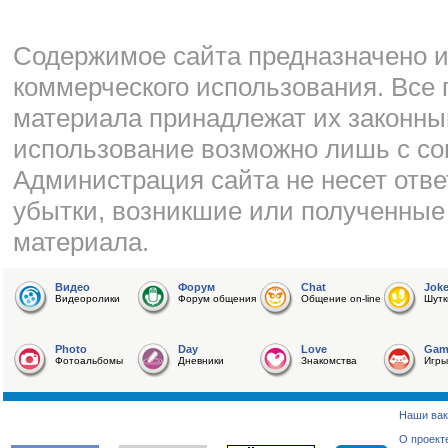
Cодержимое сайта предназначено и
коммерческого использования. Все 
материала принадлежат их законны
использование возможно лишь с со
Администрация сайта не несет отве
убытки, возникшие или полученные
материала.
Видео
Форум
Chat
Jok
Видеоролики
Форум общения
Общение on-line
Шутк
Photo
Day
Love
Gam
Фотоальбомы
Дневники
Знакомства
Игры
Наши вак
О проект