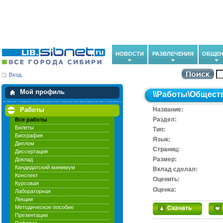
НОВОСТИ
РАЗВЛЕЧЕНИЯ
ОБЩЕН
Вход
Мои загрузки
Мои закладки
Мой профиль
\\
Работы
\
Общест
Работы
Название:
Раздел:
Все работы
Билеты
Тип:
Биография
Язык:
Диплом
Cтраниц:
Диссертация
Размер:
Доклад
Кандидатский минимум
Вклад сделал:
Конспект
Оценить:
Курсовая
Оценка:
Лабораторная
Лекции
Методическое пособие
Скачать
Презентации