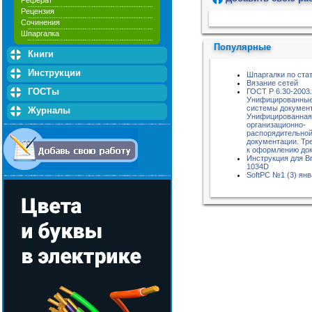
Реферат
Рецензия
Пожалуйста, подождите...
Сочинения
Шпаргалка
Популярные
Книги
Инструкции
Шпаргалки по ста
Вязание сетей
ГОСТы
ГОСТ Р 6.30-2003.
Унифицированны
системы документ
Журналы
Унифицированная
организационно-
распорядительно
документации. Тр
к оформлению до
Инструкция для Br
1034D
SoftPC №1 (3) янв