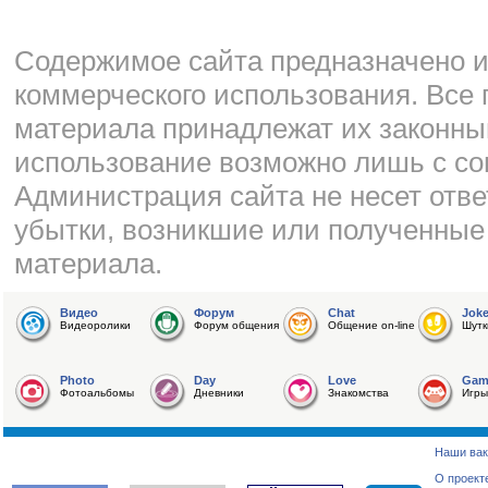
Cодержимое сайта предназначено и
коммерческого использования. Все 
материала принадлежат их законны
использование возможно лишь с со
Администрация сайта не несет отве
убытки, возникшие или полученные
материала.
Видео
Форум
Chat
Jok
Видеоролики
Форум общения
Общение on-line
Шутк
Photo
Day
Love
Gam
Фотоальбомы
Дневники
Знакомства
Игры
Наши вак
О проект