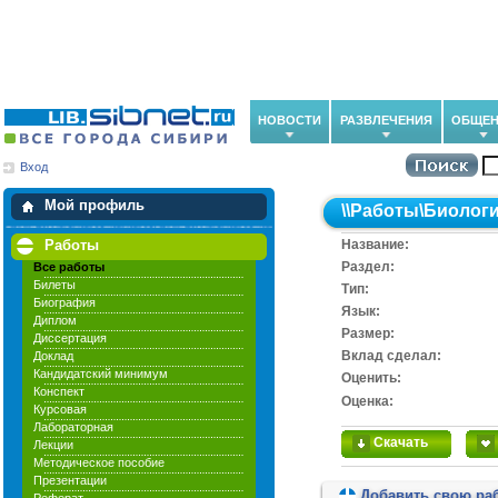
НОВОСТИ
РАЗВЛЕЧЕНИЯ
ОБЩЕН
Вход
Мои загрузки
Мои закладки
Мой профиль
\\
Работы
\
Биолог
Работы
Название:
Раздел:
Все работы
Билеты
Тип:
Биография
Язык:
Диплом
Размер:
Диссертация
Вклад сделал:
Доклад
Кандидатский минимум
Оценить:
Конспект
Оценка:
Курсовая
Лабораторная
Скачать
Лекции
Методическое пособие
Презентации
Добавить свою ра