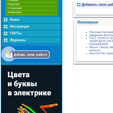
Реферат
Добавить свою ра
Рецензия
Сочинения
Пожалуйста, подождите...
Шпаргалка
Книги
Популярные
Инструкции
Признаки бактери
ГОСТы
Цифровая фотогр
ГОСТ 13109-97 
Журналы
ЭНЕРГИИ В СИС
НАЗНАЧЕНИЯ
Nissan Cabstar, At
выпуска
Лиза Girl №2 (фев