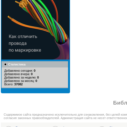
Статистика
Добавлено сегодня:
0
Добавлено вчера:
0
Добавлено за неделю:
0
Добавлено за месяц:
0
Всего:
37082
Библ
Cодержимое сайта предназначено исключительно для ознакомления, без целей ком
согласия законных правообладателей. Администрация сайта не несет ответственно