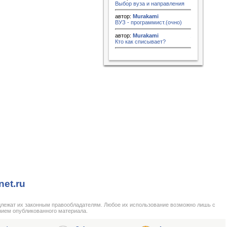
Выбор вуза и направления
автор:
Murakami
ВУЗ - программист.(очно)
автор:
Murakami
Кто как списывает?
net.ru
длежат их законным правообладателям. Любое их использование возможно лишь с
нием опубликованного материала.