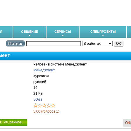
ИЯ
ОБЩЕНИЕ
СЕРВИСЫ
СПЕЦПРОЕКТЫ
мент
Человек в системе Менеджмент
Менеджмент
Курсовая
русский
19
21 КБ
StAss
5.00 (голосов 1)
В избранное
Об