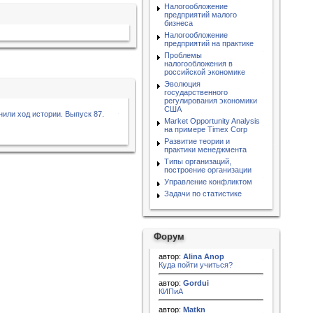
Налогообложение
предприятий малого
бизнеса
Налогообложение
предприятий на практике
Проблемы
налогообложения в
российской экономике
Эволюция
государственного
регулирования экономики
США
нили ход истории. Выпуск 87.
Market Opportunity Analysis
на примере Timex Corp
Развитие теории и
практики менеджмента
Типы организаций,
построение организации
Управление конфликтом
Задачи по статистике
Форум
автор:
Alina Anop
Куда пойти учиться?
автор:
Gordui
КИПиА
автор:
Matkn