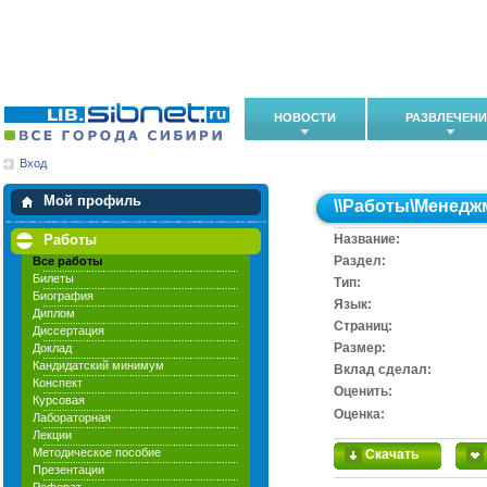
НОВОСТИ
РАЗВЛЕЧЕН
Вход
Мои загрузки
Мои закладки
Мой профиль
\\
Работы
\
Менедж
Работы
Название:
Раздел:
Все работы
Билеты
Тип:
Биография
Язык:
Диплом
Cтраниц:
Диссертация
Размер:
Доклад
Кандидатский минимум
Вклад сделал:
Конспект
Оценить:
Курсовая
Оценка:
Лабораторная
Лекции
Методическое пособие
Скачать
Презентации