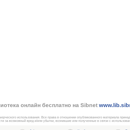
иотека онлайн бесплатно на Sibnet
www.lib.sib
мерческого использования. Все права в отношении опубликованного материала прина
сти за возможный вред и/или убытки, возникшие или полученные в связи с использова