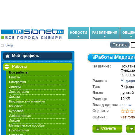
НОВОСТИ
РАЗВЛЕЧЕНИЯ
ОБЩЕН
Вход
Мои загрузки
Мои закладки
Мой профиль
\\
Работы
\
Медицин
Работы
Название:
Понятие
Функцио
Все работы
человек
Билеты
Раздел:
Медицин
Биография
Тип:
Рефера
Диплом
Диссертация
Язык:
русский
Доклад
Размер:
12 КБ
Кандидатский минимум
Вклад сделал:
s_now
Конспект
Оценить:
Курсовая
Лабораторная
Оценка:
нет гол
Лекции
Методическое пособие
Скачать
Презентации