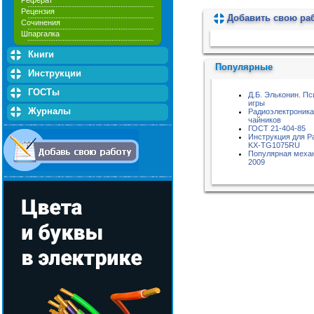
Реферат
Рецензия
Добавить свою ра
Сочинения
Пожалуйста, подождите...
Шпаргалка
Книги
Популярные
Инструкции
ГОСТы
Д.Б. Эльконин. Пс
игры
Журналы
Радиоэлектроника
чайников
ГОСТ 21-404-85
Инструкция для P
KX-TG1075RU
Популярная меха
2009