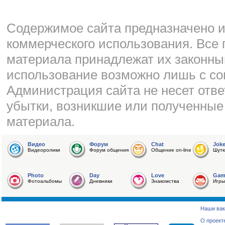
Cодержимое сайта предназначено и
коммерческого использования. Все 
материала принадлежат их законны
использование возможно лишь с со
Администрация сайта не несет отве
убытки, возникшие или полученные
материала.
Видео
Форум
Chat
Jok
Видеоролики
Форум общения
Общение on-line
Шутк
Photo
Day
Love
Gam
Фотоальбомы
Дневники
Знакомства
Игры
Наши вак
О проект