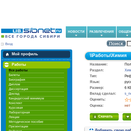
НОВОСТИ
РАЗВЛЕЧЕНИЯ
ОБЩЕН
Вход
Мои загрузки
Мои закладки
Мой профиль
\\
Работы
\
Химия
Работы
Название:
Пол
Раздел:
Хи
Все работы
Билеты
Тип:
Реф
Биография
Язык:
рус
Диплом
Размер:
6 К
Диссертация
Вклад сделал:
s_n
Доклад
Кандидатский минимум
Оценить:
Конспект
Оценка:
нет
Курсовая
Лабораторная
Скачать
Лекции
Методическое пособие
Презентации
Добавить свою ра