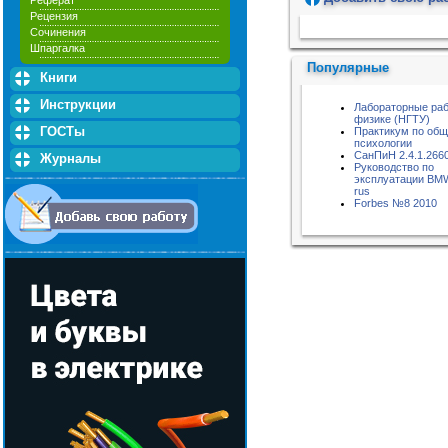
Реферат
Рецензия
Пожалуйста, подождите...
Сочинения
Шпаргалка
Популярные
Книги
Инструкции
Лабораторные раб
физике (НГТУ)
ГОСТы
Практикум по об
психологии
СанПиН 2.4.1.266
Журналы
Руководство по
эксплуатации BM
rus
Forbes №8 2010