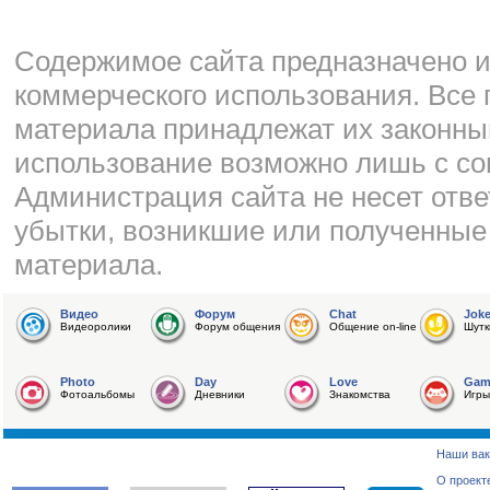
Cодержимое сайта предназначено и
коммерческого использования. Все 
материала принадлежат их законны
использование возможно лишь с со
Администрация сайта не несет отве
убытки, возникшие или полученные
материала.
Видео
Форум
Chat
Jok
Видеоролики
Форум общения
Общение on-line
Шутк
Photo
Day
Love
Gam
Фотоальбомы
Дневники
Знакомства
Игры
Наши вак
О проект