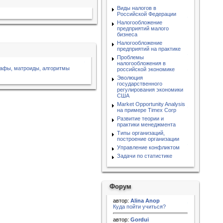
Виды налогов в
Российской Федерации
Налогообложение
предприятий малого
бизнеса
Налогообложение
предприятий на практике
Проблемы
налогообложения в
рафы, матроиды, алгоритмы
российской экономике
Эволюция
государственного
регулирования экономики
США
Market Opportunity Analysis
на примере Timex Corp
Развитие теории и
практики менеджмента
Типы организаций,
построение организации
Управление конфликтом
Задачи по статистике
Форум
автор:
Alina Anop
Куда пойти учиться?
автор:
Gordui