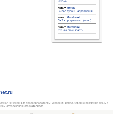
КИПиА
автор:
Matkn
Выбор вуза и направления
автор:
Murakami
ВУЗ - программист.(очно)
автор:
Murakami
Кто как списывает?
net.ru
длежат их законным правообладателям. Любое их использование возможно лишь с
нием опубликованного материала.