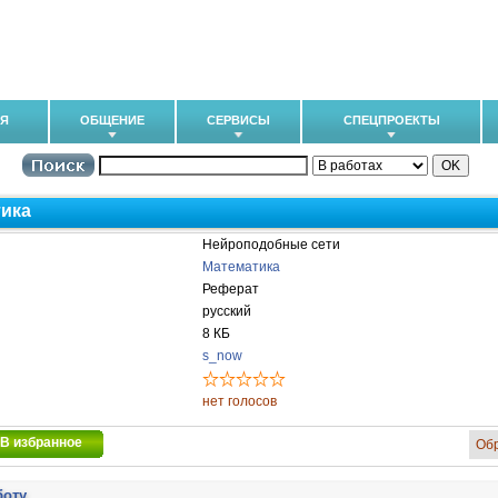
ИЯ
ОБЩЕНИЕ
СЕРВИСЫ
СПЕЦПРОЕКТЫ
ика
Нейроподобные сети
Математика
Реферат
русский
8 КБ
s_now
нет голосов
В избранное
Об
боту