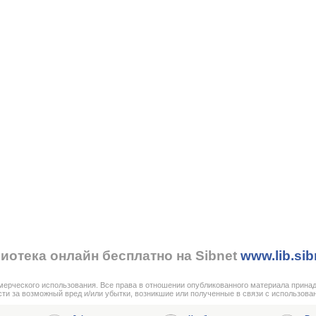
иотека онлайн бесплатно на Sibnet
www.lib.sib
мерческого использования. Все права в отношении опубликованного материала прина
сти за возможный вред и/или убытки, возникшие или полученные в связи с использова