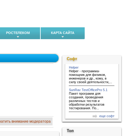
РОСТЕЛЕКОМ
КАРТА САЙТА
Софт
Helper
Helper - программа-
помощник для физиков,
инженеров и др., кому, в
силу своей деятельности,...
SunRav TestOfficePro 5.1
Пакет программ для
создания, проведения
различных тестов и
обработки результатов
тестирования. По...
еще софт
ратить внимание модератора
Топ