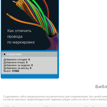
Статистика
Добавлено сегодня:
0
Добавлено вчера:
0
Добавлено за неделю:
0
Добавлено за месяц:
0
Всего:
37082
Библ
Cодержимое сайта предназначено исключительно для ознакомления, без целей ком
согласия законных правообладателей. Администрация сайта не несет ответственно