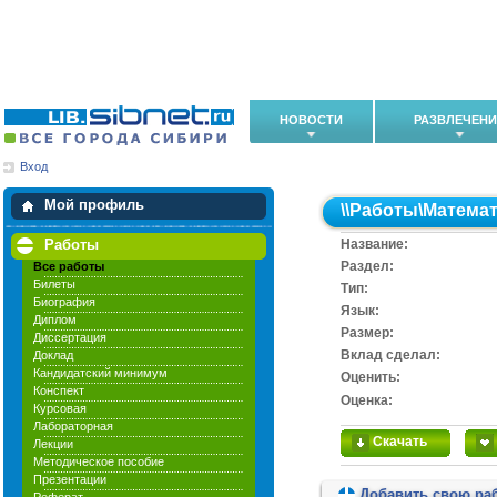
НОВОСТИ
РАЗВЛЕЧЕН
Вход
Мои загрузки
Мои закладки
Мой профиль
\\
Работы
\
Математ
Работы
Название:
Раздел:
Все работы
Билеты
Тип:
Биография
Язык:
Диплом
Размер:
Диссертация
Вклад сделал:
Доклад
Кандидатский минимум
Оценить:
Конспект
Оценка:
Курсовая
Лабораторная
Скачать
Лекции
Методическое пособие
Презентации
Добавить свою ра