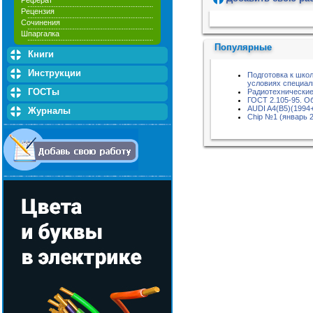
Реферат
Рецензия
Пожалуйста, подождите...
Сочинения
Шпаргалка
Популярные
Книги
Инструкции
Подготовка к шко
условиях специаль
ГОСТы
Радиотехнические
ГОСТ 2.105-95. О
AUDI A4(B5)(1994
Журналы
Chip №1 (январь 