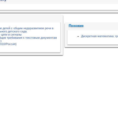
Похожие
ле детей с общим недоразвитием речи в
ного детского сада.
 цепи и сигналы
Дискретная математика: г
бщие требования к текстовым документам
+)
2010/Россия)