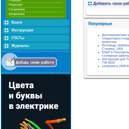
Реферат
Добавить свою ра
Рецензия
Пожалуйста, подождите...
Сочинения
Шпаргалка
Книги
Популярные
Инструкции
Допплерометрия 
ГОСТы
плацентарно-плод
кровотока
Исповедь любовн
Журналы
Сталина, 1954
ЕНиР 6 Плотничн
столярные работ
Инструкция для 
TW-9020
computerra 2008 #