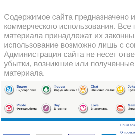
Cодержимое сайта предназначено и
коммерческого использования. Все 
материала принадлежат их законны
использование возможно лишь с со
Администрация сайта не несет отве
убытки, возникшие или полученные
материала.
Видео
Форум
Chat
Jok
Видеоролики
Форум общения
Общение on-line
Шутк
Photo
Day
Love
Gam
Фотоальбомы
Дневники
Знакомства
Игры
Наши вак
О проект