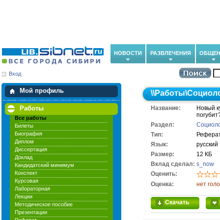
НОВОСТИ
РАЗВЛЕЧЕНИЯ
ОБЩЕН
Вход
Мои загрузки
Мои закладки
Мой профиль
\\
Работы
\
Социол
Работы
Название:
Новый к
погубит
Все работы
Раздел:
Социол
Билеты
Биография
Тип:
Рефера
Диплом
Язык:
русский
Диссертация
Размер:
12 КБ
Доклад
Вклад сделал:
s_now
Кандидатский минимум
Конспект
Оценить:
Курсовая
Оценка:
нет гол
Лабораторная
Лекции
Скачать
Методическое пособие
Презентации