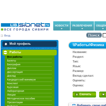
НОВОСТИ
РАЗВЛЕЧЕНИЯ
ОБЩЕН
Вход
Мои загрузки
Мои закладки
Мой профиль
\\
Работы
\
Физика
Работы
Название:
Раздел:
Все работы
Билеты
Тип:
Биография
Язык:
Диплом
Размер:
Диссертация
Вклад сделал:
Доклад
Кандидатский минимум
Оценить:
Конспект
Оценка:
Курсовая
Лабораторная
Скачать
Лекции
Методическое пособие
Презентации
Добавить свою ра