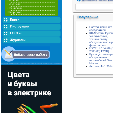
Реферат
Рецензия
Пожалуйста, подождите...
Сочинения
Шпаргалка
Популярные
Книги
Инструкции
Настольная книга
следователя
ГОСТы
KIA Spectra. Руко
эксплуатации,
техническому
Журналы
обслуживанию и р
фотографиях
ГОСТ 19.104-78 (
2088-80) ЕСПД
Руководство по р
обслуживанию
автомобилей Ssa
Musso
Автомир №1 2014