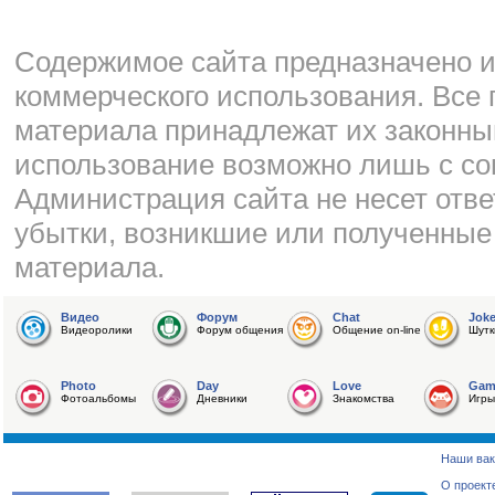
Cодержимое сайта предназначено и
коммерческого использования. Все 
материала принадлежат их законны
использование возможно лишь с со
Администрация сайта не несет отве
убытки, возникшие или полученные
материала.
Видео
Форум
Chat
Jok
Видеоролики
Форум общения
Общение on-line
Шутк
Photo
Day
Love
Gam
Фотоальбомы
Дневники
Знакомства
Игры
Наши вак
О проект