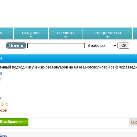
ИЯ
ОБЩЕНИЕ
СЕРВИСЫ
СПЕЦПРОЕКТЫ
я
нный подход к изучению резервуаров на базе многоволновой сейсморазведк
ия
т
a
осов
В избранное
Об
боту