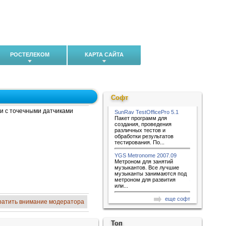
РОСТЕЛЕКОМ
КАРТА САЙТА
Софт
и с точечными датчиками
SunRav TestOfficePro 5.1
Пакет программ для
создания, проведения
различных тестов и
обработки результатов
тестирования. По...
YGS Metronome 2007.09
Метроном для занятий
музыкантов. Все лучшие
музыканты занимаются под
метроном для развития
или...
еще софт
ратить внимание модератора
Топ