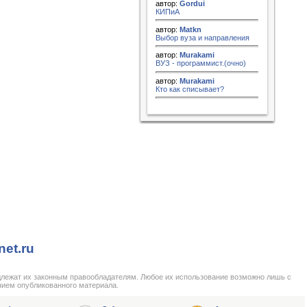
автор:
Gordui
КИПиА
автор:
Matkn
Выбор вуза и направления
автор:
Murakami
ВУЗ - программист.(очно)
автор:
Murakami
Кто как списывает?
net.ru
длежат их законным правообладателям. Любое их использование возможно лишь с
нием опубликованного материала.