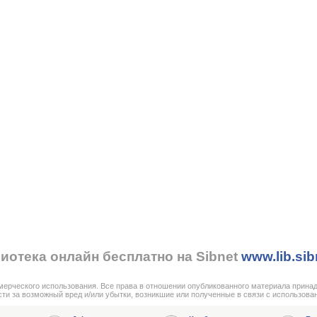
иотека онлайн бесплатно на Sibnet
www.lib.sib
мерческого использования. Все права в отношении опубликованного материала прина
сти за возможный вред и/или убытки, возникшие или полученные в связи с использова