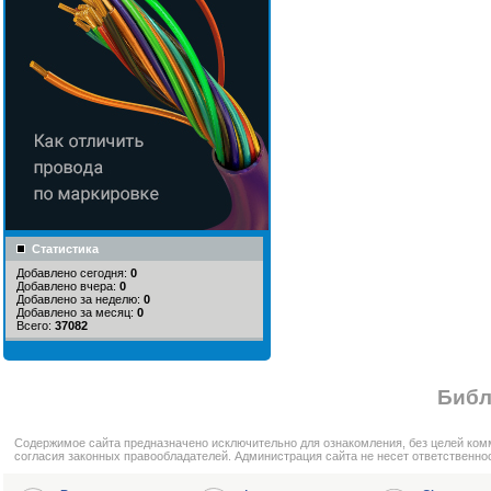
Статистика
Добавлено сегодня:
0
Добавлено вчера:
0
Добавлено за неделю:
0
Добавлено за месяц:
0
Всего:
37082
Библ
Cодержимое сайта предназначено исключительно для ознакомления, без целей ком
согласия законных правообладателей. Администрация сайта не несет ответственно