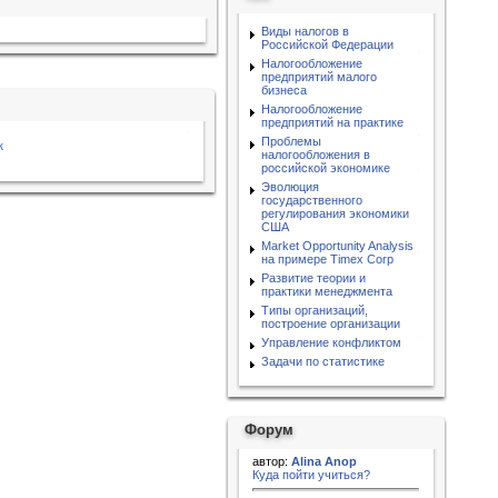
Виды налогов в
Российской Федерации
Налогообложение
предприятий малого
бизнеса
Налогообложение
предприятий на практике
Проблемы
к
налогообложения в
российской экономике
Эволюция
государственного
регулирования экономики
США
Market Opportunity Analysis
на примере Timex Corp
Развитие теории и
практики менеджмента
Типы организаций,
построение организации
Управление конфликтом
Задачи по статистике
Форум
автор:
Alina Anop
Куда пойти учиться?