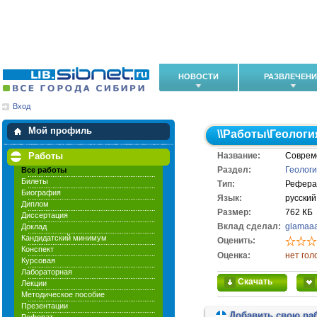
НОВОСТИ
РАЗВЛЕЧЕН
Вход
Мои загрузки
Мои закладки
Мой профиль
\\
Работы
\
Геологи
Работы
Название:
Совреме
Раздел:
Геолог
Все работы
Билеты
Тип:
Рефера
Биография
Язык:
русский
Диплом
Размер:
762 КБ
Диссертация
Вклад сделал:
glamaa
Доклад
Кандидатский минимум
Оценить:
Конспект
Оценка:
нет гол
Курсовая
Лабораторная
Скачать
Лекции
Методическое пособие
Презентации
Добавить свою ра