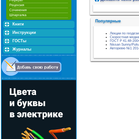
Реферат
Рецензия
Пожалуйста, подождите...
Сочинения
Шпаргалка
Популярные
Книги
Инструкции
Лекции по геодези
Скоростная медиа
ГОСТы
ГОСТ Р 41.48-200
Nissan Sunny/Puls
Авторевю №1 201
Журналы