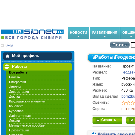
НОВОСТИ
РАЗВЛЕЧЕНИЯ
ОБЩЕН
Вход
Мои загрузки
Мои закладки
Мой профиль
\\
Работы
\
Геодези
Работы
Название:
Проект 
Раздел:
Геодез
Все работы
Билеты
Тип:
Рефера
Биография
Язык:
русский
Диплом
Размер:
430 КБ
Диссертация
Вклад сделал:
born2bu
Доклад
Кандидатский минимум
Оценить:
Конспект
Оценка:
нет гол
Курсовая
Лабораторная
Скачать
Лекции
Методическое пособие
Презентации
Добавить свою ра