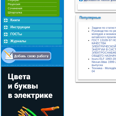
Реферат
Рецензия
Пожалуйста, подождите...
Сочинения
Шпаргалка
Популярные
Книги
Инструкции
Задачи по статис
Руководство по р
ГОСТы
мопедов и мокико
китайского произ
ГОСТ 13109-97 
Журналы
КАЧЕСТВА
ЭЛЕКТРИЧЕСКО
ЭНЕРГИИ В СИС
ЭЛЕКТРОСНАБЖ
ОБЩЕГО НАЗНА
Isuzu ELF 1993-20
Nissan Atlas 1999-
выпуска
Техника - Молодёж
04