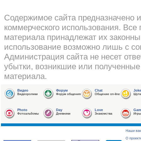
Cодержимое сайта предназначено и
коммерческого использования. Все 
материала принадлежат их законны
использование возможно лишь с со
Администрация сайта не несет отве
убытки, возникшие или полученные
материала.
Видео
Форум
Chat
Jok
Видеоролики
Форум общения
Общение on-line
Шутк
Photo
Day
Love
Gam
Фотоальбомы
Дневники
Знакомства
Игры
Наши вак
О проект