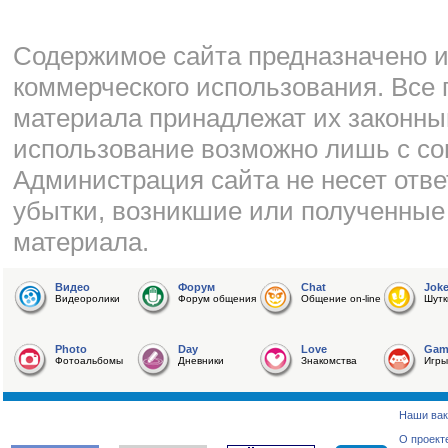
Cодержимое сайта предназначено и
коммерческого использования. Все 
материала принадлежат их законны
использование возможно лишь с со
Администрация сайта не несет отве
убытки, возникшие или полученные
материала.
Видео
Форум
Chat
Jok
Видеоролики
Форум общения
Общение on-line
Шутк
Photo
Day
Love
Gam
Фотоальбомы
Дневники
Знакомства
Игры
Наши вак
О проект