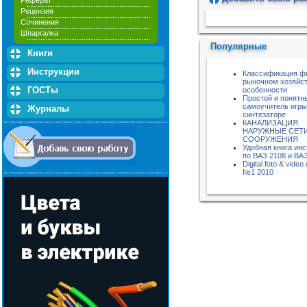
Реферат
Рецензия
Пожалуйста, подождите...
Сочинения
Шпаргалка
Популярные
Книги
Инструкции
Классификация ф
рыночном хозяйст
ГОСТы
особенности
Простой и понятн
самоучитель игры
Журналы
синтезаторе
КАНАЛИЗАЦИЯ.
НАРУЖНЫЕ СЕТИ
СООРУЖЕНИЯ
Удобная книга ин
по ВАЗ 2108 и ВА
Digital foto & vide
№1 2010