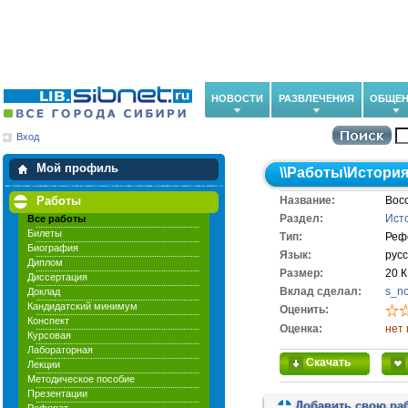
НОВОСТИ
РАЗВЛЕЧЕНИЯ
ОБЩЕН
Вход
Мои загрузки
Мои закладки
Мой профиль
\\
Работы
\
Истори
Работы
Название:
Вос
Раздел:
Ист
Все работы
Билеты
Тип:
Реф
Биография
Язык:
рус
Диплом
Размер:
20 
Диссертация
Вклад сделал:
s_n
Доклад
Кандидатский минимум
Оценить:
Конспект
Оценка:
нет 
Курсовая
Лабораторная
Скачать
Лекции
Методическое пособие
Презентации
Добавить свою ра