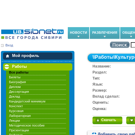
НОВОСТИ
РАЗВЛЕЧЕНИЯ
ОБЩЕН
Вход
Мои загрузки
Мои закладки
Мой профиль
\\
Работы
\
Культур
Работы
Название:
Раздел:
Все работы
Билеты
Тип:
Биография
Язык:
Диплом
Размер:
Диссертация
Вклад сделал:
Доклад
Кандидатский минимум
Оценить:
Конспект
Оценка:
Курсовая
Лабораторная
Скачать
Лекции
Методическое пособие
Презентации
Добавить свою ра