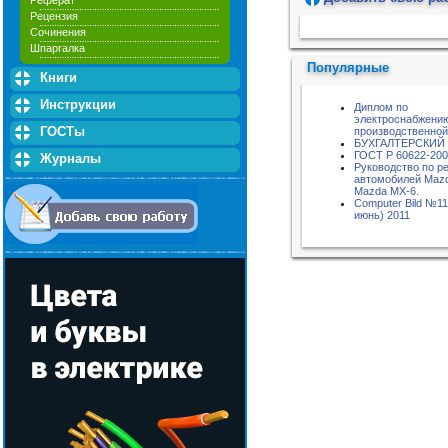
Реферат
Рецензия
Пожалуйста, подождите...
Сочинения
Шпаргалка
Популярные
Книги
Инструкции
Диплом по
электроснабжени
ГОСТы
производственной
БУХГАЛТЕРСКИЙ
ГОСТ Р 60622-20
Журналы
Руководство по р
автомобилей Mazd
Mazda MX-6.
Computer Bild №11
июнь) 2011