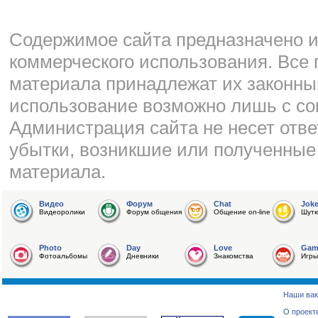
Cодержимое сайта предназначено и
коммерческого использования. Все 
материала принадлежат их законны
использование возможно лишь с со
Администрация сайта не несет отве
убытки, возникшие или полученные
материала.
Видео
Форум
Chat
Jok
Видеоролики
Форум общения
Общение on-line
Шутк
Photo
Day
Love
Gam
Фотоальбомы
Дневники
Знакомства
Игры
Наши вак
О проект