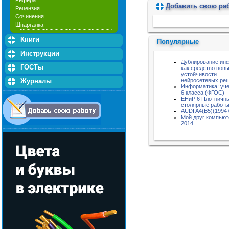
Реферат
Добавить свою ра
Рецензия
Пожалуйста, подождите...
Сочинения
Шпаргалка
Книги
Популярные
Инструкции
Дублирование ин
ГОСТы
как средство пов
устойчивости
нейросетевых ре
Журналы
Информатика: уче
6 класса (ФГОС)
ЕНиР 6 Плотничн
столярные работ
AUDI A4(B5)(1994
Мой друг компью
2014