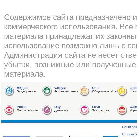
Cодержимое сайта предназначено и
коммерческого использования. Все 
материала принадлежат их законны
использование возможно лишь с со
Администрация сайта не несет отве
убытки, возникшие или полученные
материала.
Видео
Форум
Chat
Jok
Видеоролики
Форум общения
Общение on-line
Шутк
Photo
Day
Love
Gam
Фотоальбомы
Дневники
Знакомства
Игры
Наши вак
О проект