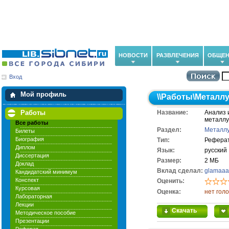
НОВОСТИ
РАЗВЛЕЧЕНИЯ
ОБЩЕН
Вход
Мои загрузки
Мои закладки
Мой профиль
\\
Работы
\
Металлу
Работы
Название:
Анализ 
металлу
Все работы
Раздел:
Металлу
Билеты
Биография
Тип:
Рефера
Диплом
Язык:
русский
Диссертация
Размер:
2 МБ
Доклад
Вклад сделал:
glamaaa
Кандидатский минимум
Конспект
Оценить:
Курсовая
Оценка:
нет гол
Лабораторная
Лекции
Скачать
Методическое пособие
Презентации