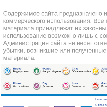
Cодержимое сайта предназначено и
коммерческого использования. Все 
материала принадлежат их законны
использование возможно лишь с со
Администрация сайта не несет отве
убытки, возникшие или полученные
материала.
Видео
Форум
Chat
Jok
Видеоролики
Форум общения
Общение on-line
Шутк
Photo
Day
Love
Gam
Фотоальбомы
Дневники
Знакомства
Игры
Наши вак
О проект