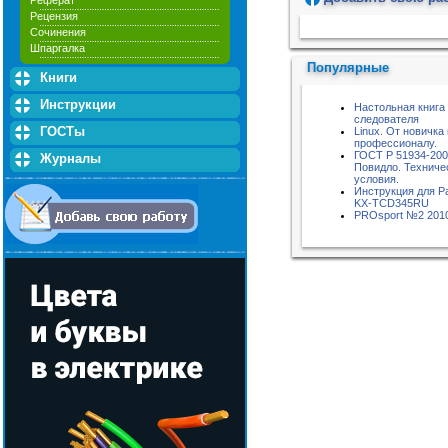
Реферат
Рецензия
Пожалуйста, подождите...
Сочинения
Шпаргалка
Популярные
Книги
Инструкции
Настольная книга
следователя
ГОСТы
Linux. От новичка 
профессионалу.
ГОСТ Р 51934-20
Журналы
Повидло. Техниче
условия.
Инструкция для P
KX-TCD345RU
PROsport №2 201