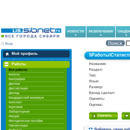
НОВОСТИ
РАЗВЛЕЧЕНИЯ
ОБЩЕН
Вход
Мои загрузки
Мои закладки
Мой профиль
\\
Работы
\
Статист
Работы
Название:
Раздел:
Все работы
Билеты
Тип:
Биография
Язык:
Диплом
Размер:
Диссертация
Вклад сделал:
Доклад
Кандидатский минимум
Оценить:
Конспект
Оценка:
Курсовая
Лабораторная
Скачать
Лекции
Методическое пособие
Презентации
Добавить свою ра