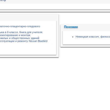
аточно-плацентарно-плодового
Похожие
ыка в 6 классе. Книга для учителя.
роектирование и монтаж
Немецкая классич. философ
 жилых и общественных зданий
сплуатации и ремонту Nissan Bluebird