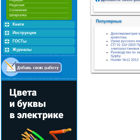
Реферат
Рецензия
Пожалуйста, подождите...
Сочинения
Шпаргалка
Популярные
Книги
Инструкции
Допплерометрия м
кровотока
ГОСТы
Уроки русского яз
СП 31-110-2003 П
электроустановок
Журналы
Руководство по эк
Sylphy
Hustler №12 2013