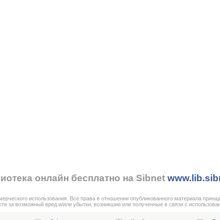
иотека онлайн бесплатно на Sibnet
www.lib.sib
мерческого использования. Все права в отношении опубликованного материала прина
сти за возможный вред и/или убытки, возникшие или полученные в связи с использова