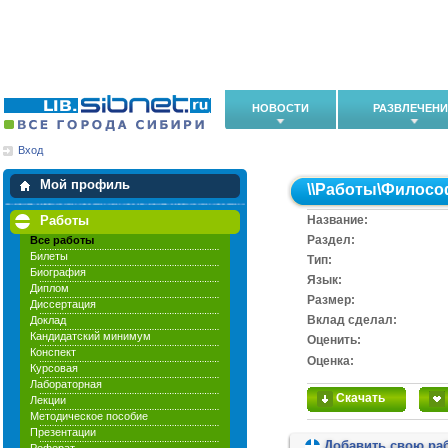
НОВОСТИ
РАЗВЛЕЧЕН
Вход
Мои загрузки
Мои закладки
Мой профиль
\\
Работы
\
Филосо
Работы
Название:
Раздел:
Все работы
Билеты
Тип:
Биография
Язык:
Диплом
Размер:
Диссертация
Вклад сделал:
Доклад
Кандидатский минимум
Оценить:
Конспект
Оценка:
Курсовая
Лабораторная
Скачать
Лекции
Методическое пособие
Презентации
Добавить свою ра