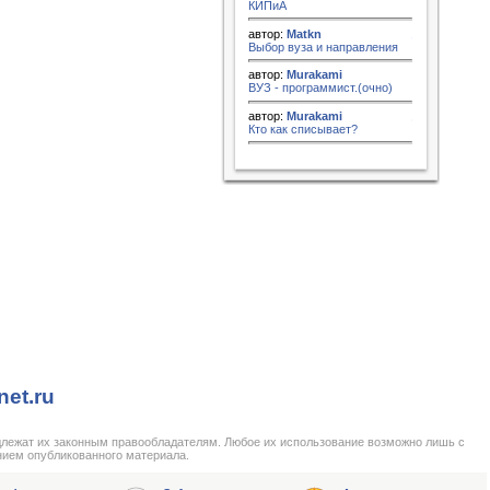
КИПиА
автор:
Matkn
Выбор вуза и направления
автор:
Murakami
ВУЗ - программист.(очно)
автор:
Murakami
Кто как списывает?
net.ru
длежат их законным правообладателям. Любое их использование возможно лишь с
нием опубликованного материала.