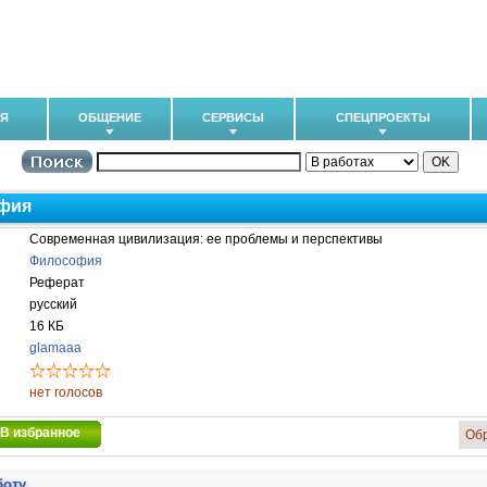
ИЯ
ОБЩЕНИЕ
СЕРВИСЫ
СПЕЦПРОЕКТЫ
фия
Современная цивилизация: ее проблемы и перспективы
Философия
Реферат
русский
16 КБ
glamaaa
нет голосов
В избранное
Об
боту