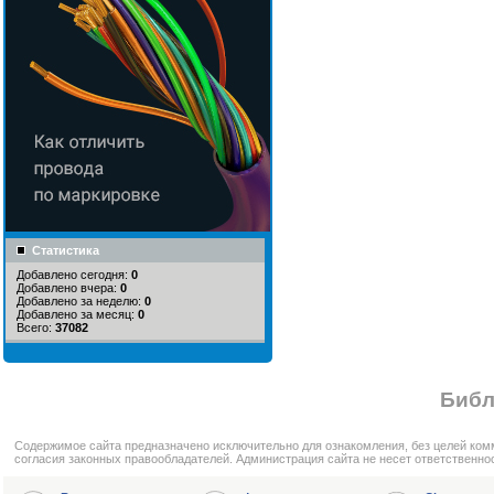
Статистика
Добавлено сегодня:
0
Добавлено вчера:
0
Добавлено за неделю:
0
Добавлено за месяц:
0
Всего:
37082
Библ
Cодержимое сайта предназначено исключительно для ознакомления, без целей ком
согласия законных правообладателей. Администрация сайта не несет ответственно