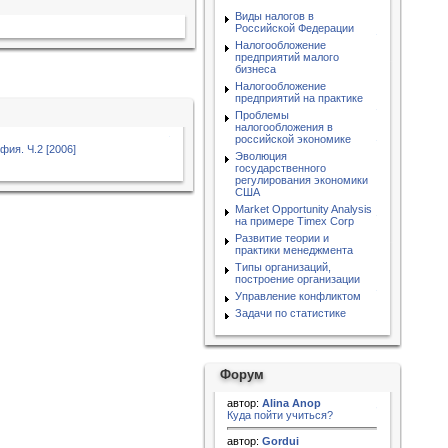
Виды налогов в
Российской Федерации
Налогообложение
предприятий малого
бизнеса
Налогообложение
предприятий на практике
Проблемы
налогообложения в
российской экономике
ия. Ч.2 [2006]
Эволюция
государственного
регулирования экономики
США
Market Opportunity Analysis
на примере Timex Corp
Развитие теории и
практики менеджмента
Типы организаций,
построение организации
Управление конфликтом
Задачи по статистике
Форум
автор:
Alina Anop
Куда пойти учиться?
автор:
Gordui