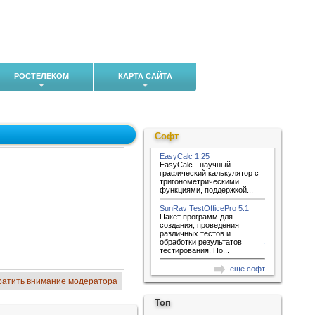
РОСТЕЛЕКОМ
КАРТА САЙТА
Софт
EasyCalc 1.25
EasyCalc - научный
графический калькулятор с
тригонометрическими
функциями, поддержкой...
SunRav TestOfficePro 5.1
Пакет программ для
создания, проведения
различных тестов и
обработки результатов
тестирования. По...
еще софт
ратить внимание модератора
Топ