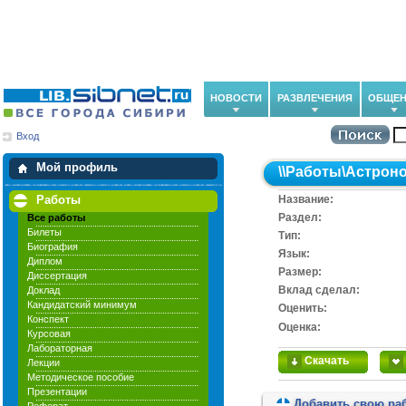
НОВОСТИ
РАЗВЛЕЧЕНИЯ
ОБЩЕН
Вход
Мои загрузки
Мои закладки
Мой профиль
\\
Работы
\
Астрон
Работы
Название:
Раздел:
Все работы
Билеты
Тип:
Биография
Язык:
Диплом
Размер:
Диссертация
Вклад сделал:
Доклад
Кандидатский минимум
Оценить:
Конспект
Оценка:
Курсовая
Лабораторная
Скачать
Лекции
Методическое пособие
Презентации
Добавить свою ра