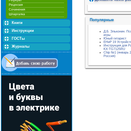
Реферат
Рецензия
Пожалуйста, подождите...
Сочинения
Шпаргалка
Популярные
Книги
Инструкции
Д.Б. Эльконин. Пс
игры
ГОСТы
Юный гитарист
ЕНиР 19 Устройст
Инструкция для P
Журналы
KX-TG7125RU
Chip №1 (январь 2
Россия)