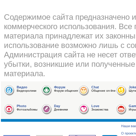
Cодержимое сайта предназначено и
коммерческого использования. Все 
материала принадлежат их законны
использование возможно лишь с со
Администрация сайта не несет отве
убытки, возникшие или полученные
материала.
Видео
Форум
Chat
Jok
Видеоролики
Форум общения
Общение on-line
Шутк
Photo
Day
Love
Gam
Фотоальбомы
Дневники
Знакомства
Игры
Наши вак
О проект