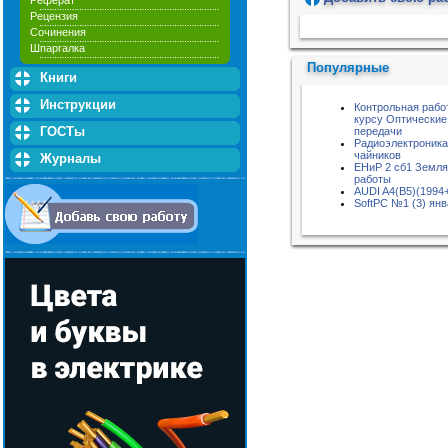
Реферат
Рецензия
Пожалуйста, подождите...
Сочинения
Шпаргалка
Популярные
Книги
Инструкции
Контрольная рабо
курсу Оптические
ГОСТы
передачи
Радиоэлектроника
чайников
Журналы
ЕНиР 2 сб1 Земл
работы
AUDI A4(B5)(1994
SoftPC №1 (3) янв