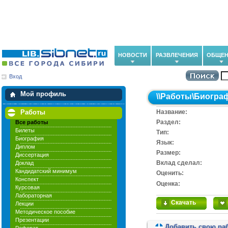
НОВОСТИ
РАЗВЛЕЧЕНИЯ
ОБЩЕН
Вход
Мои загрузки
Мои закладки
Мой профиль
\\
Работы
\
Биогра
Работы
Название:
Раздел:
Все работы
Билеты
Тип:
Биография
Язык:
Диплом
Размер:
Диссертация
Вклад сделал:
Доклад
Кандидатский минимум
Оценить:
Конспект
Оценка:
Курсовая
Лабораторная
Скачать
Лекции
Методическое пособие
Презентации
Добавить свою ра