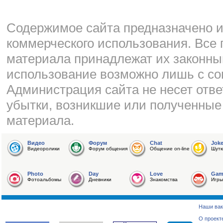
Cодержимое сайта предназначено и
коммерческого использования. Все 
материала принадлежат их законны
использование возможно лишь с со
Администрация сайта не несет отве
убытки, возникшие или полученные
материала.
Видео
Форум
Chat
Jok
Видеоролики
Форум общения
Общение on-line
Шутк
Photo
Day
Love
Gam
Фотоальбомы
Дневники
Знакомства
Игры
Наши вак
О проект