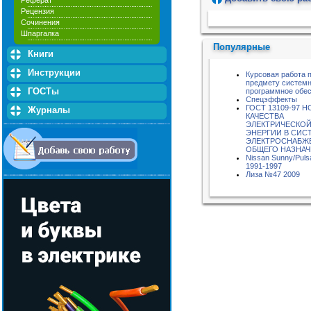
Реферат
Рецензия
Пожалуйста, подождите...
Сочинения
Шпаргалка
Популярные
Книги
Инструкции
Курсовая работа 
предмету систем
ГОСТы
программное обе
Спецэффекты
ГОСТ 13109-97 
Журналы
КАЧЕСТВА
ЭЛЕКТРИЧЕСКО
ЭНЕРГИИ В СИС
ЭЛЕКТРОСНАБЖ
ОБЩЕГО НАЗНА
Nissan Sunny/Puls
1991-1997
Лиза №47 2009