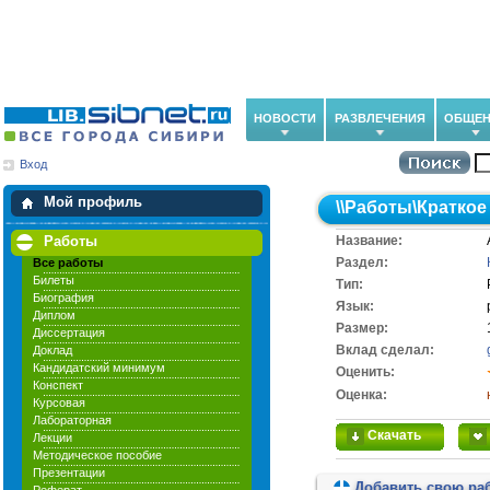
НОВОСТИ
РАЗВЛЕЧЕНИЯ
ОБЩЕН
Вход
Мои загрузки
Мои закладки
Мой профиль
\\
Работы
\
Краткое
Работы
Название:
Раздел:
Все работы
Билеты
Тип:
Биография
Язык:
Диплом
Размер:
Диссертация
Вклад сделал:
Доклад
Кандидатский минимум
Оценить:
Конспект
Оценка:
Курсовая
Лабораторная
Скачать
Лекции
Методическое пособие
Презентации
Добавить свою ра