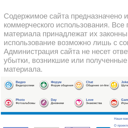
Cодержимое сайта предназначено и
коммерческого использования. Все 
материала принадлежат их законны
использование возможно лишь с со
Администрация сайта не несет отве
убытки, возникшие или полученные
материала.
Видео
Форум
Chat
Jok
Видеоролики
Форум общения
Общение on-line
Шутк
Photo
Day
Love
Gam
Фотоальбомы
Дневники
Знакомства
Игры
Наши вак
О проект