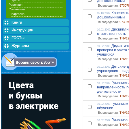
Реферат
дошкольниками
Рецензия
Вклад сделал:
97307
Сочинения
Конспекты
05.10.2009
Шпаргалка
дошкольниками
Книги
Вклад сделал:
97307
Дисципли
Инструкции
10.02.2009
ответственность
ГОСТы
Вклад сделал:
TNV19
Журналы
Дидактич
10.02.2009
проверки и учета 
учащихся
Вклад сделал:
TNV19
Детские 
10.02.2009
учреждения – сад
Вклад сделал:
TNV19
Гуманист
10.02.2009
направленность п
деятельности
Вклад сделал:
TNV19
Гуманизм
10.02.2009
обучении
Вклад сделал:
TNV19
Гуманиза
10.02.2009
Вклад сделал:
TNV19