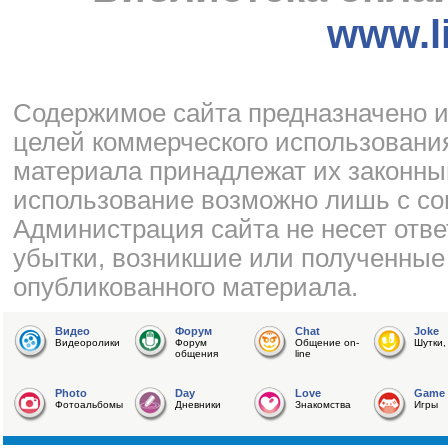
www.li
Cодержимое сайта предназначено и
целей коммерческого использования
материала принадлежат их законны
использование возможно лишь с со
Администрация сайта не несет отве
убытки, возникшие или полученные
опубликованного материала.
Видео
Форум
Chat
Joke
Видеоролики
Форум
Общение on-
Шутки,
общения
line
Photo
Day
Love
Game
Фотоальбомы
Дневники
Знакомства
Игры