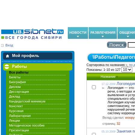
НОВОСТИ
РАЗВЛЕЧЕНИЯ
ОБЩЕНИ
Вход
Мои загрузки
Мои закладки
Мой профиль
\\
Работы
\
Педагог
Сортировка по названию
,
по 
Работы
Показаны: 1-10 из 127
Все работы
Название
Билеты
Биография
Логопеди
17.12.2009
Диплом
Логопедия — это
речи, о методах 
Диссертация
выявления и уст
Доклад
специального обу
Кандидатский минимум
Логопедия изуча
симптоматику, те
Конспект
нарушений речев
Курсовая
систему коррекци
Лабораторная
Вклад сделал:
woopy
Лекции
страниц:
32
Методическое пособие
Презентации
Занятия п
05.10.2009