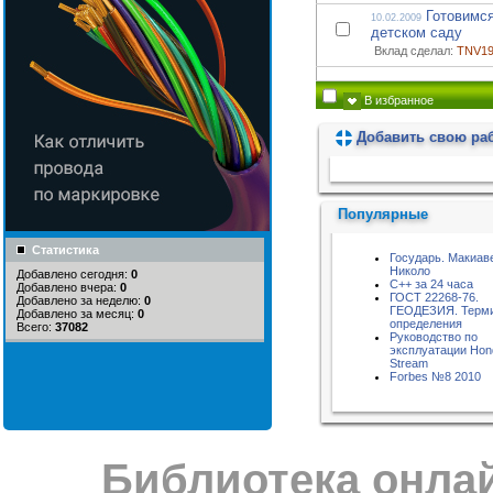
Готовимся
10.02.2009
детском саду
Вклад сделал:
TNV19
В избранное
Добавить свою ра
Пожалуйста, подождите...
Популярные
Статистика
Государь. Макиав
Николо
Добавлено сегодня:
0
C++ за 24 часа
Добавлено вчера:
0
ГОСТ 22268-76.
Добавлено за неделю:
0
ГЕОДЕЗИЯ. Терм
Добавлено за месяц:
0
определения
Всего:
37082
Руководство по
эксплуатации Hon
Stream
Forbes №8 2010
Библиотека онлай